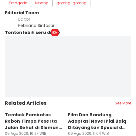
Kotagede
lubang
gorong-gorong
Editorial Team
Editor
Febriana Sintasari
Tonton lebih seru di
Related Articles
See More
Tembok Pembatas
Film Dan Bandung
P
Roboh Timpa Peserta
Adaptasi Novel Pidi Baiq
W
Jalan Sehat di Sleman,
Ditayangkan Spesial di
D
10 Orang Luka
09 Agu 2026, 16:27 WIB
Jogja
09 Agu 2026, 11:04 WIB
09