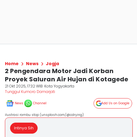
Home
News
Jogja
2 Pengendara Motor Jadi Korban
Proyek Saluran Air Hujan di Kotagede
21 Okt 2025, 17:32 WIB
Kota Yogyakarta
Tunggul Kumoro Damarjati
News
Channel
Add Us on Google
ilustrasi rambu stop (unsplash.com/@cdrying)
Intinya Sih