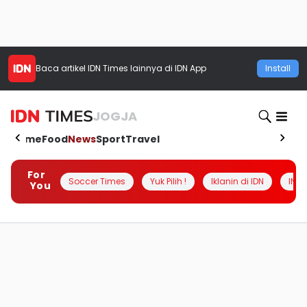
Baca artikel
IDN Times
lainnya di IDN App
Install
JOGJA
Home
Food
News
Sport
Travel
For
Soccer Times
Yuk Pilih !
Iklanin di IDN
INSI
You