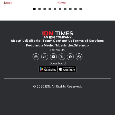
News
News
Ne
About Us
Editorial Team
Contact Us
Terms of Services
Pedoman Media Siber
Index
Sitemap
Follow Us
Download
© 2026 IDN. All Rights Reserved.