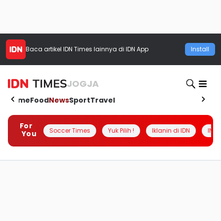
Baca artikel
IDN Times
lainnya di IDN App
Install
JOGJA
Home
Food
News
Sport
Travel
For
Soccer Times
Yuk Pilih !
Iklanin di IDN
INSI
You