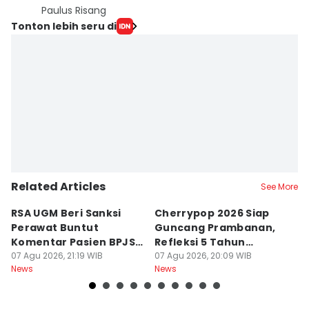
Paulus Risang
Tonton lebih seru di
Related Articles
See More
RSA UGM Beri Sanksi
Cherrypop 2026 Siap
K
Perawat Buntut
Guncang Prambanan,
K
Komentar Pasien BPJS
Refleksi 5 Tahun
B
di Medsos
07 Agu 2026, 21:19 WIB
Perjalanan
07 Agu 2026, 20:09 WIB
J
07
News
News
Ne