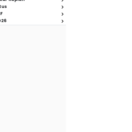
tus
FF
026