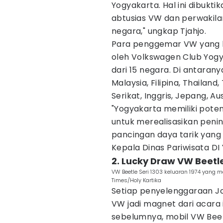
Yogyakarta. Hal ini dibukt
abtusias VW dan perwakil
negara," ungkap Tjahjo.
Para penggemar VW yang h
oleh Volkswagen Club Yogya
dari 15 negara. Di antarany
Malaysia, Filipina, Thailand
Serikat, Inggris, Jepang, Au
"Yogyakarta memiliki poten
untuk merealisasikan peni
pancingan daya tarik yang l
Kepala Dinas Pariwisata DI 
2. Lucky Draw VW Beetl
VW Beetle Seri 1303 keluaran 1974 yang m
Times/Holy Kartika
Setiap penyelenggaraan Jog
VW jadi magnet dari acara
sebelumnya, mobil VW Beet