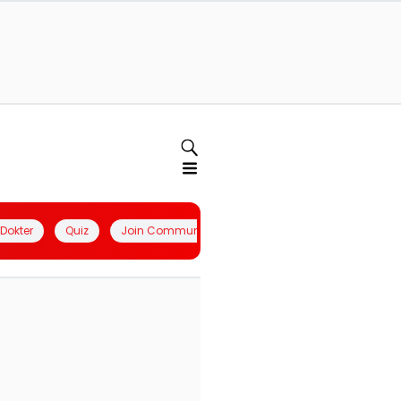
l Dokter
Quiz
Join Community