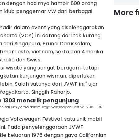
ikan dengan hadirnya hampir 800 orang
More 
an klub penggemar VW dari berbagai
adir dalam event yang diselenggarakan
karta (VCY) ini datang dari tak kurang
a dari Singapura, Brunei Darussalam,
, Timor Leste, Vietnam, serta dari Amerika
stralia dan Swiss.
si wisata yang sangat beragam, tetapi
ngkatan kunjungan wisman, diperlukan
ebih. Salah satunya dari JVWF ini," ujar
Yogyakarta, Singgih Raharjo.
e 1303 menarik pengunjung
enjadi lucky draw dalam Jogja Volkswagen Festival 2019.. IDN
ja Volkswagen Festival, satu unit mobil
 ini. Pada penyelenggaraan JVWF
le keluaran 1976 dengan gaya Californian