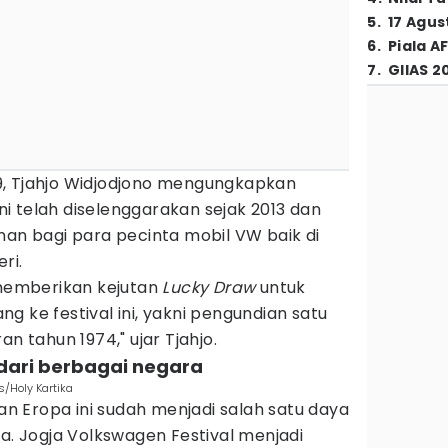
5
.
17 Agus
6
.
Piala A
7
.
GIIAS 2
9, Tjahjo Widjodjono mengungkapkan
 ini telah diselenggarakan sejak 2013 dan
nan bagi para pecinta mobil VW baik di
eri.
 memberikan kejutan
Lucky Draw
untuk
g ke festival ini, yakni pengundian satu
an tahun 1974," ujar Tjahjo.
dari berbagai negara
s/Holy Kartika
kan Eropa ini sudah menjadi salah satu daya
ta. Jogja Volkswagen Festival menjadi