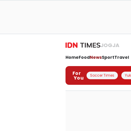
JOGJA
Home
Food
News
Sport
Travel
For
Soccer Times
Yuk 
You