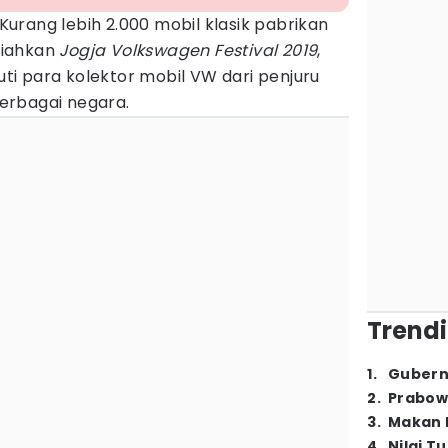
 Kurang lebih 2.000 mobil klasik pabrikan
riahkan
Jogja Volkswagen Festival 2019
,
kuti para kolektor mobil VW dari penjuru
 berbagai negara.
Trendi
1
.
Gubern
2
.
Prabow
3
.
Makan B
4
.
Nilai T