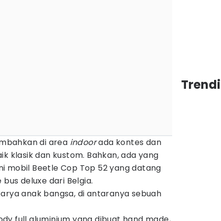
Trend
mbahkan di area
indoor
ada kontes dan
ik klasik dan kustom. Bahkan, ada yang
akni mobil Beetle Cop Top 52 yang datang
 bus deluxe dari Belgia.
karya anak bangsa, di antaranya sebuah
dy full aluminium yang dibuat hand made,