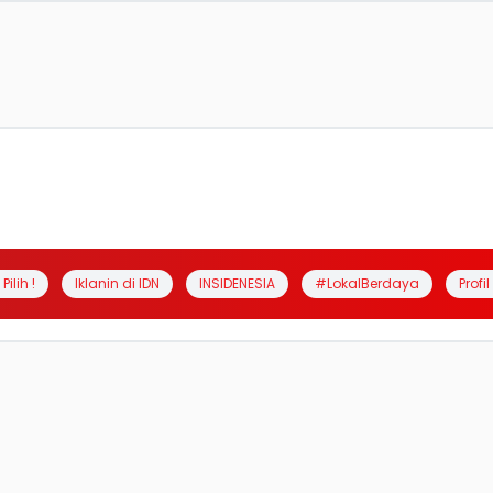
Pilih !
Iklanin di IDN
INSIDENESIA
#LokalBerdaya
Profi