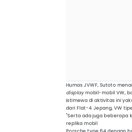
Humas JVWF, Sutoto mena
display
mobil-mobil VW, ba
istimewa di aktivitas ini y
dari Flat-4 Jepang, VW tipe
"Serta ada juga beberapa 
replika mobil
Porsche type 64 dengan bo