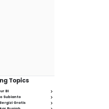
ng Topics
ur BI
o Subianto
ergizi Gratis
ukar Rupiah