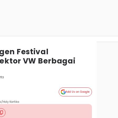
gen Festival
lektor VW Berbagai
rta
Add Us on Google
s/Holy Kartika