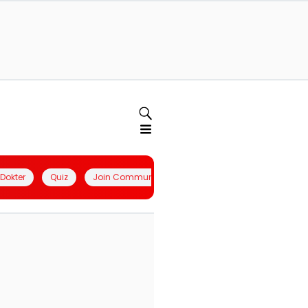
l Dokter
Quiz
Join Community