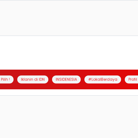
Pilih !
Iklanin di IDN
INSIDENESIA
#LokalBerdaya
Profi