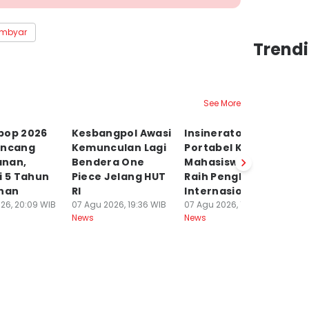
ambyar
Trend
See More
pop 2026
Kesbangpol Awasi
Insinerator
Vi
uncang
Kemunculan Lagi
Portabel Karya
H
nan,
Bendera One
Mahasiswa UGM
S
i 5 Tahun
Piece Jelang HUT
Raih Penghargaan
An
anan
RI
Internasional
07
Ne
26, 20:09 WIB
07 Agu 2026, 19:36 WIB
07 Agu 2026, 15:13 WIB
News
News