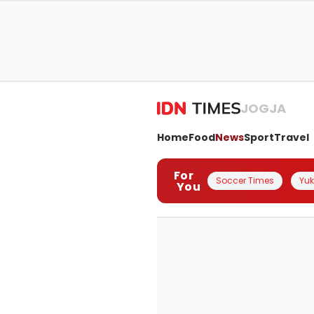
JOGJA
Home
Food
News
Sport
Travel
For
Soccer Times
Yuk 
You