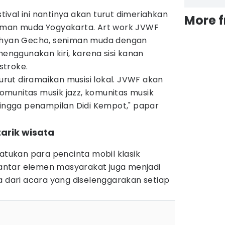
val ini nantinya akan turut dimeriahkan
More 
niman muda Yogyakarta. Art work JVWF
rdhyan Gecho, seniman muda dengan
ggunakan kiri, karena sisi kanan
stroke.
turut diramaikan musisi lokal. JVWF akan
munitas musik jazz, komunitas musik
hingga penampilan Didi Kempot," papar
 tarik wisata
yatukan para pencinta mobil klasik
i antar elemen masyarakat juga menjadi
a dari acara yang diselenggarakan setiap