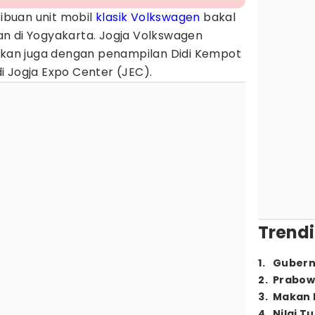
ibuan unit mobil
klasik
Volkswagen
bakal
n di Yogyakarta. Jogja Volkswagen
ahkan juga dengan penampilan Didi Kempot
i Jogja Expo Center (JEC).
Trendi
1
.
Gubern
2
.
Prabow
3
.
Makan B
4
.
Nilai T