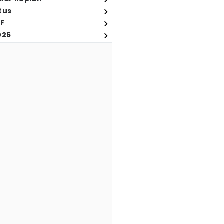
tus
FF
026