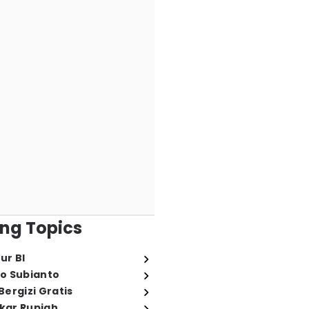
ng Topics
ur BI
o Subianto
ergizi Gratis
ukar Rupiah