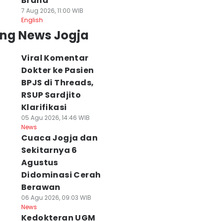
Brand
7 Aug 2026, 11:00 WIB
English
ing News Jogja
Viral Komentar
Dokter ke Pasien
BPJS di Threads,
RSUP Sardjito
ral Maling Gasak
Motorola Razr Fold
RSA UGM Periksa
P di Dasbor Motor
Hadir di Jogja,
Perawat Soal
Klarifikasi
aat Bonceng
Bidik Pasar
Komentar
05 Agu 2026, 14:46 WIB
ak-Istri
Smartphone
Nirempati ke
News
 Agu 2026, 14:18 WIB
Foldable Premium
Pasien
Cuaca Jogja dan
ws
06 Agu 2026, 17:57 WIB
06 Agu 2026, 17:39 WIB
Sekitarnya 6
News
News
Agustus
Didominasi Cerah
Berawan
06 Agu 2026, 09:03 WIB
News
Kedokteran UGM