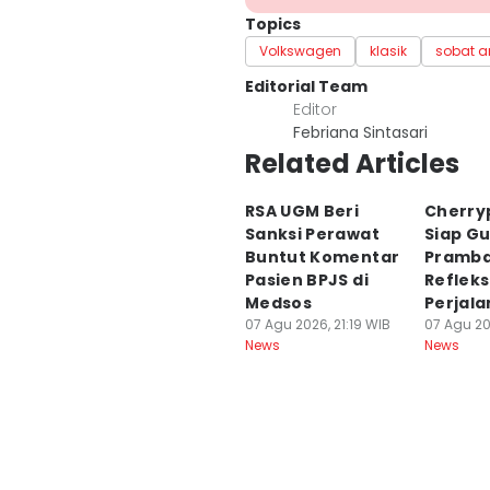
Topics
Volkswagen
klasik
sobat 
Editorial Team
Editor
Febriana Sintasari
Related Articles
RSA UGM Beri
Cherry
Sanksi Perawat
Siap G
Buntut Komentar
Pramba
Pasien BPJS di
Refleks
Medsos
Perjal
07 Agu 2026, 21:19 WIB
07 Agu 20
News
News