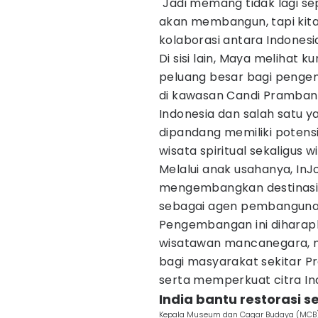
"Jadi memang tidak lagi sep
akan membangun, tapi kit
kolaborasi antara Indonesia 
Di sisi lain, Maya melihat 
peluang besar bagi penge
di kawasan Candi Prambana
Indonesia dan salah satu 
dipandang memiliki potens
wisata spiritual sekaligus 
Melalui anak usahanya, InJ
mengembangkan destinasi 
sebagai agen pembangunan n
Pengembangan ini diharap
wisatawan mancanegara, 
bagi masyarakat sekitar P
serta memperkuat citra Ind
India bantu restorasi 
Kepala Museum dan Cagar Budaya (MCB), In