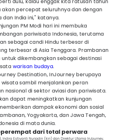
erti dulu, kalau enggak kita ratusan tahun
a akan percepat seluruhnya dan dengan
dan India ini," katanya.
kunjungan PM Modi hari ini membuka
mbangan pariwisata Indonesia, terutama
n sebagai candi Hindu terbesar di
yang terbesar di Asia Tenggara. Prambanan
i untuk dikembangkan sebagai destinasi
wisata
warisan budaya
.
ourney Destination, InJourney berupaya
wisata sambil menjalankan peran
asional di sektor aviasi dan pariwisata.
kan dapat meningkatkan kunjungan
memberikan dampak ekonomi dan sosial
rambanan, Yogyakarta, dan Jawa Tengah,
onesia di mata dunia.
seperempat dari total perwara
dira Estiyanti Nurjadin (kiri) dan Direktur Utama InJourney,