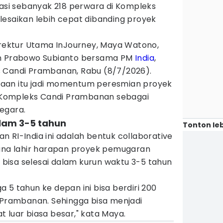
rasi sebanyak 218 perwara di Kompleks
elesaikan lebih cepat dibanding proyek
Direktur Utama InJourney, Maya Watono,
en Prabowo Subianto bersama PM
India
,
 Candi Prambanan, Rabu (8/7/2026).
aan itu jadi momentum peresmian proyek
si Kompleks Candi Prambanan sebagai
egara.
lam 3-5 tahun
Tonton leb
 RI-India ini adalah bentuk collaborative
mana lahir harapan proyek pemugaran
isa selesai dalam kurun waktu 3-5 tahun
 5 tahun ke depan ini bisa berdiri 200
i Prambanan. Sehingga bisa menjadi
 luar biasa besar," kata Maya.