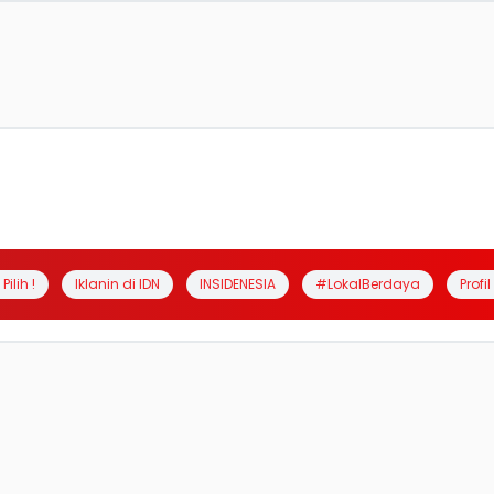
Pilih !
Iklanin di IDN
INSIDENESIA
#LokalBerdaya
Profi