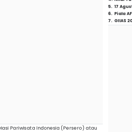
5
.
17 Agus
6
.
Piala A
7
.
GIIAS 2
iasi Pariwisata Indonesia (Persero) atau