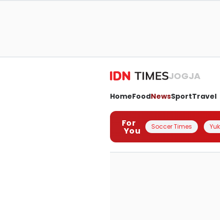
JOGJA
Home
Food
News
Sport
Travel
For
Soccer Times
Yuk 
You