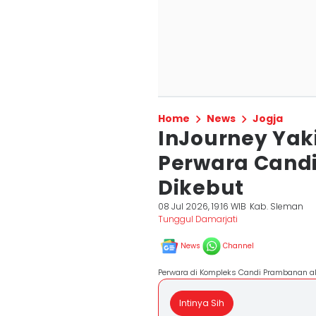
Home
News
Jogja
InJourney Yaki
Perwara Cand
Dikebut
08 Jul 2026, 19:16 WIB
Kab. Sleman
Tunggul Damarjati
News
Channel
Perwara di Kompleks Candi Prambanan ak
Intinya Sih