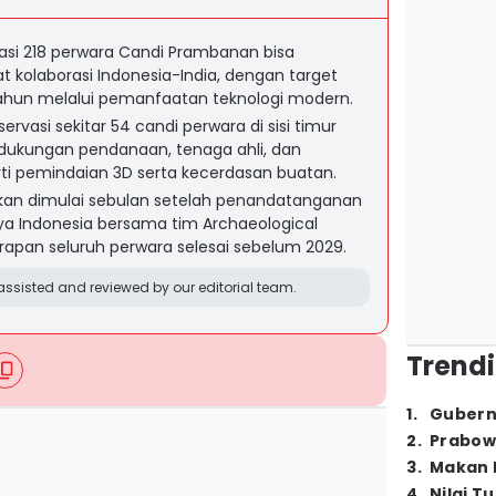
rasi 218 perwara Candi Prambanan bisa
t kolaborasi Indonesia-India, dengan target
ahun melalui pemanfaatan teknologi modern.
vasi sekitar 54 candi perwara di sisi timur
dukungan pendanaan, tenaga ahli, dan
ti pemindaian 3D serta kecerdasan buatan.
lkan dimulai sebulan setelah penandatanganan
ya Indonesia bersama tim Archaeological
arapan seluruh perwara selesai sebelum 2029.
ssisted and reviewed by our editorial team.
Trendi
1
.
Gubern
2
.
Prabow
3
.
Makan B
4
.
Nilai T