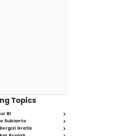
ng Topics
ur BI
o Subianto
ergizi Gratis
ukar Rupiah