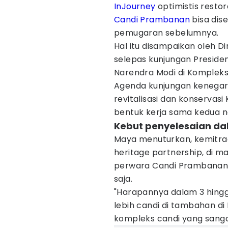
InJourney
optimistis resto
Candi Prambanan
bisa dis
pemugaran sebelumnya.
Hal itu disampaikan oleh 
selepas kunjungan Presid
Narendra Modi di Kompleks
Agenda kunjungan kenegar
revitalisasi dan konserva
bentuk kerja sama kedua n
Kebut penyelesaian da
Maya menuturkan, kemitraan
heritage partnership, di 
perwara Candi Prambanan b
saja.
"Harapannya dalam 3 hingga
lebih candi di tambahan d
kompleks candi yang sangat