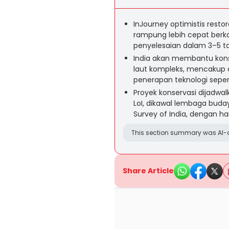
InJourney optimistis resto
rampung lebih cepat berka
penyelesaian dalam 3–5 t
India akan membantu konser
laut kompleks, mencakup 
penerapan teknologi seper
Proyek konservasi dijadwa
LoI, dikawal lembaga buda
Survey of India, dengan h
This section summary was AI-a
Share Article