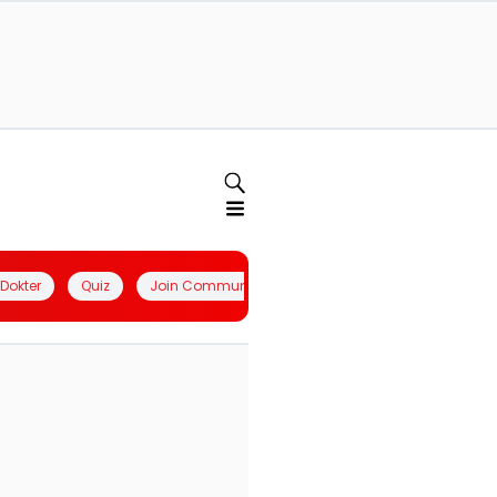
l Dokter
Quiz
Join Community