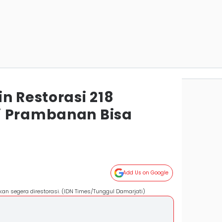
n Restorasi 218
i Prambanan Bisa
Add Us on Google
an segera direstorasi. (IDN Times/Tunggul Damarjati)