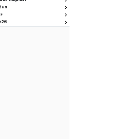
tus
FF
026