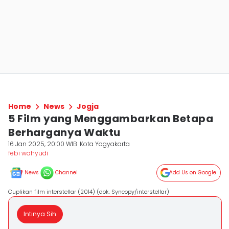
Home
News
Jogja
5 Film yang Menggambarkan Betapa
Berharganya Waktu
16 Jan 2025, 20:00 WIB
Kota Yogyakarta
febi wahyudi
News
Channel
Add Us on Google
Cuplikan film interstellar (2014) (dok. Syncopy/interstellar)
Intinya Sih