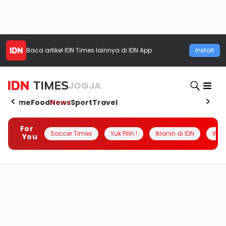
Baca artikel
IDN Times
lainnya di IDN App
Install
JOGJA
Home
Food
News
Sport
Travel
For
Soccer Times
Yuk Pilih !
Iklanin di IDN
INSI
You