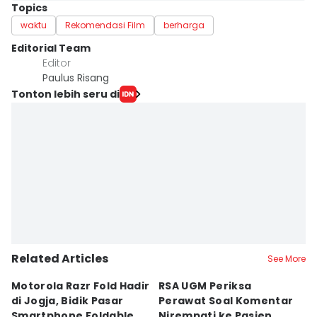
Topics
waktu
Rekomendasi Film
berharga
Editorial Team
Editor
Paulus Risang
Tonton lebih seru di
Related Articles
See More
Motorola Razr Fold Hadir
RSA UGM Periksa
A
di Jogja, Bidik Pasar
Perawat Soal Komentar
L
Smartphone Foldable
Nirempati ke Pasien
P