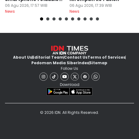
Premium
06 Agu 2026, 17:57 WIB
06 Agu 2026, 17:39 WIB
E
06
News
News
Ne
About Us
Editorial Team
Contact Us
Terms of Services
Pedoman Media Siber
Index
Sitemap
Follow Us
Download
© 2026 IDN. All Rights Reserved.