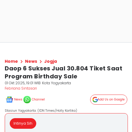
Home
News
Jogja
Daop 6 Sukses Jual 30.804 Tiket Saat
Program Birthday Sale
01 Okt 2025, 19:01 WIB
Kota Yogyakarta
Febriana Sintasari
News
Channel
Add Us on Google
Stasiun Yogyakarta. (IDN Times/Holly Kartika)
Intinya Sih