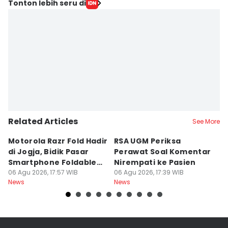
Tonton lebih seru di
Related Articles
See More
Motorola Razr Fold Hadir
RSA UGM Periksa
A
di Jogja, Bidik Pasar
Perawat Soal Komentar
L
Smartphone Foldable
Nirempati ke Pasien
P
Premium
06 Agu 2026, 17:57 WIB
06 Agu 2026, 17:39 WIB
E
06
News
News
Ne