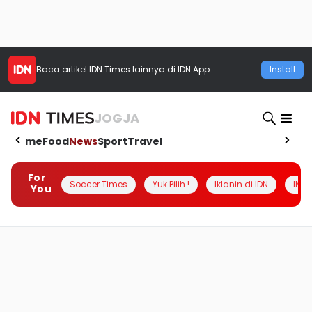
Baca artikel
IDN Times
lainnya di IDN App
Install
JOGJA
Home
Food
News
Sport
Travel
For
Soccer Times
Yuk Pilih !
Iklanin di IDN
INSI
You