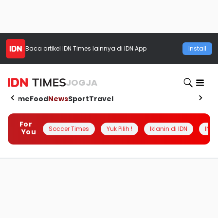
Baca artikel
IDN Times
lainnya di IDN App
Install
JOGJA
Home
Food
News
Sport
Travel
For
Soccer Times
Yuk Pilih !
Iklanin di IDN
INSI
You