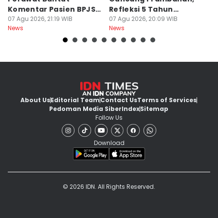
Komentar Pasien BPJS
Refleksi 5 Tahun
B
di Medsos
07 Agu 2026, 21:19 WIB
Perjalanan
07 Agu 2026, 20:09 WIB
J
07
News
News
Ne
About Us
Editorial Team
Contact Us
Terms of Services
Pedoman Media Siber
Index
Sitemap
Follow Us
Download
© 2026 IDN. All Rights Reserved.