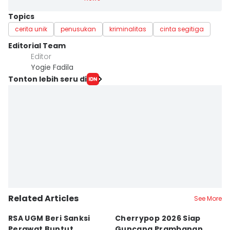
Topics
cerita unik
penusukan
kriminalitas
cinta segitiga
Editorial Team
Editor
Yogie Fadila
Tonton lebih seru di
Related Articles
See More
RSA UGM Beri Sanksi
Cherrypop 2026 Siap
K
Perawat Buntut
Guncang Prambanan,
K