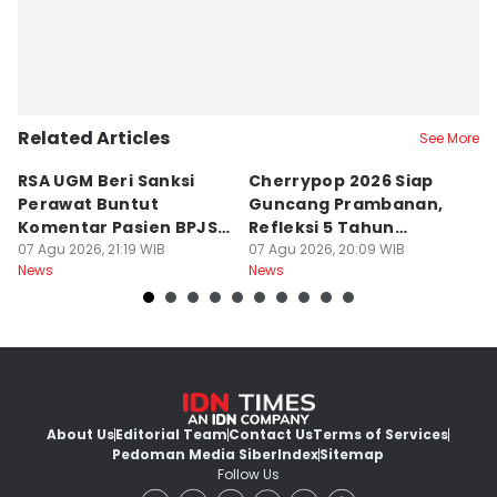
Related Articles
See More
RSA UGM Beri Sanksi
Cherrypop 2026 Siap
K
Perawat Buntut
Guncang Prambanan,
K
Komentar Pasien BPJS
Refleksi 5 Tahun
B
di Medsos
07 Agu 2026, 21:19 WIB
Perjalanan
07 Agu 2026, 20:09 WIB
J
07
News
News
Ne
About Us
Editorial Team
Contact Us
Terms of Services
Pedoman Media Siber
Index
Sitemap
Follow Us