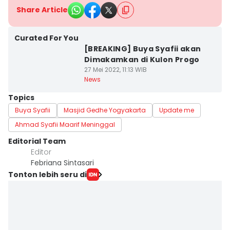
Share Article
Curated For You
[BREAKING] Buya Syafii akan
Dimakamkan di Kulon Progo
27 Mei 2022, 11:13 WIB
News
Topics
Buya Syafii
Masjid Gedhe Yogyakarta
Update me
Ahmad Syafii Maarif Meninggal
Editorial Team
Editor
Febriana Sintasari
Tonton lebih seru di