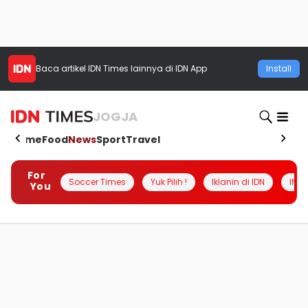
Baca artikel
IDN Times
lainnya di IDN App
Install
JOGJA
Home
Food
News
Sport
Travel
For
Soccer Times
Yuk Pilih !
Iklanin di IDN
INSI
You