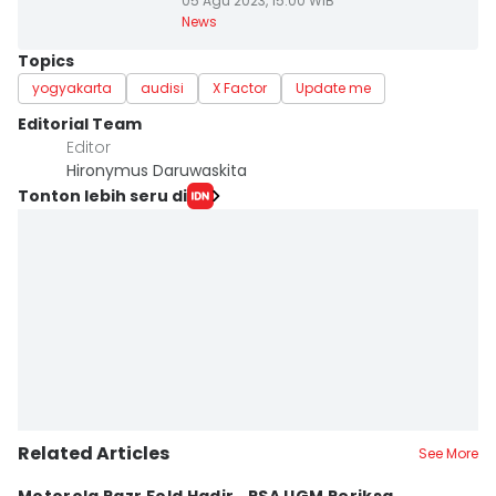
05 Agu 2023, 15:00 WIB
News
Topics
yogyakarta
audisi
X Factor
Update me
Editorial Team
Editor
Hironymus Daruwaskita
Tonton lebih seru di
Related Articles
See More