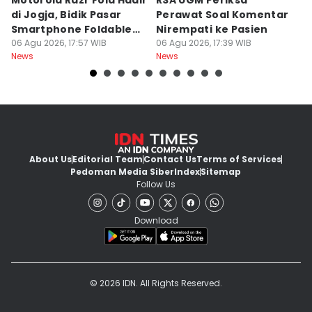
Motorola Razr Fold Hadir
RSA UGM Periksa
A
di Jogja, Bidik Pasar
Perawat Soal Komentar
L
Smartphone Foldable
Nirempati ke Pasien
P
Premium
06 Agu 2026, 17:57 WIB
06 Agu 2026, 17:39 WIB
E
06
News
News
Ne
About Us
Editorial Team
Contact Us
Terms of Services
Pedoman Media Siber
Index
Sitemap
Follow Us
Download
© 2026 IDN. All Rights Reserved.