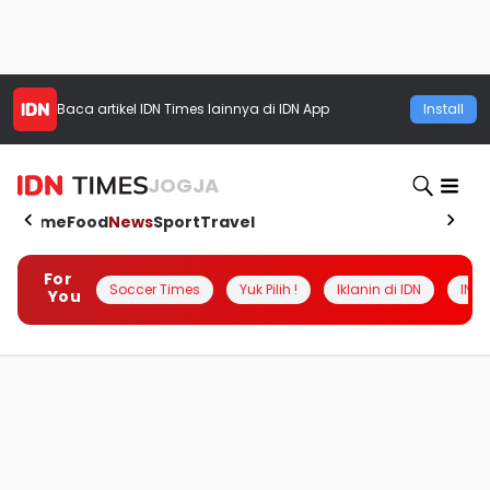
Baca artikel
IDN Times
lainnya di IDN App
Install
JOGJA
Home
Food
News
Sport
Travel
For
Soccer Times
Yuk Pilih !
Iklanin di IDN
INSI
You