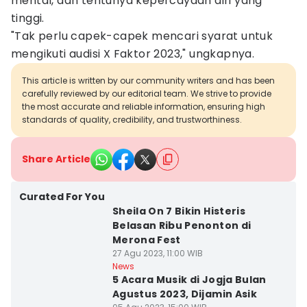
mental, dan tentunya kepercayaan diri yang
tinggi.
"Tak perlu capek-capek mencari syarat untuk
mengikuti audisi X Faktor 2023," ungkapnya.‎
This article is written by our community writers and has been
carefully reviewed by our editorial team. We strive to provide
the most accurate and reliable information, ensuring high
standards of quality, credibility, and trustworthiness.
Share Article
Curated For You
Sheila On 7 Bikin Histeris
Belasan Ribu Penonton di
Merona Fest
27 Agu 2023, 11:00 WIB
News
5 Acara Musik di Jogja Bulan
Agustus 2023, Dijamin Asik