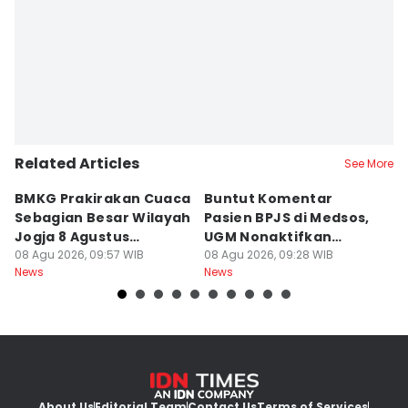
Related Articles
See More
BMKG Prakirakan Cuaca
Buntut Komentar
Sr
Sebagian Besar Wilayah
Pasien BPJS di Medsos,
Ti
Jogja 8 Agustus
UGM Nonaktifkan
P
Berawan
08 Agu 2026, 09:57 WIB
Dokter PPDS
08 Agu 2026, 09:28 WIB
J
08
News
News
Ne
About Us
Editorial Team
Contact Us
Terms of Services