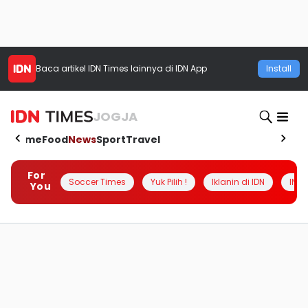
Baca artikel
IDN Times
lainnya di IDN App
Install
JOGJA
Home
Food
News
Sport
Travel
For
Soccer Times
Yuk Pilih !
Iklanin di IDN
INSI
You