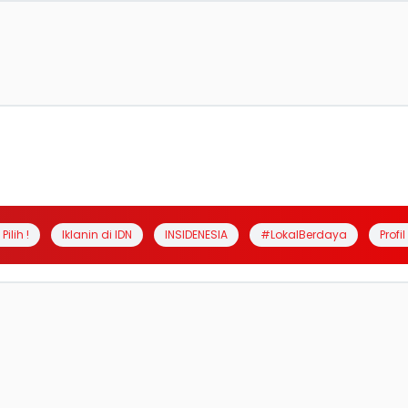
Pilih !
Iklanin di IDN
INSIDENESIA
#LokalBerdaya
Profi