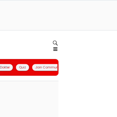
l Dokter
Quiz
Join Community