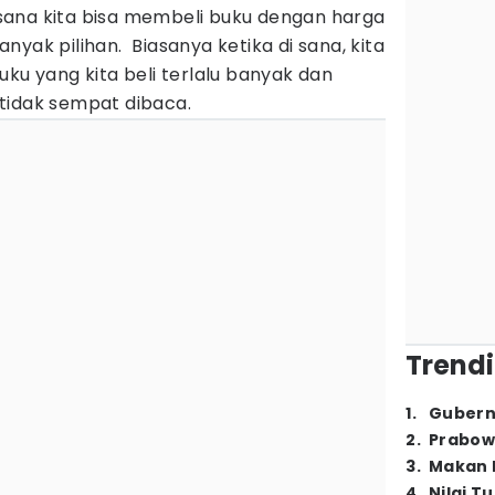
ana kita bisa membeli buku dengan harga
yak pilihan. Biasanya ketika di sana, kita
uku yang kita beli terlalu banyak dan
tidak sempat dibaca.
Trendi
1
.
Gubern
2
.
Prabow
3
.
Makan B
4
.
Nilai T