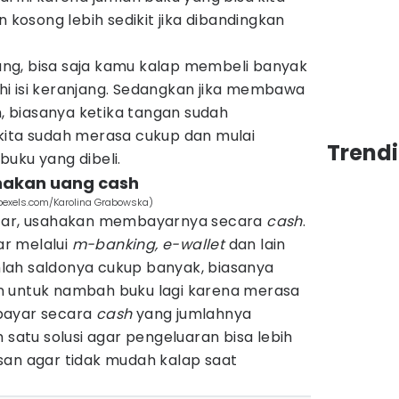
osong lebih sedikit jika dibandingkan
ng, bisa saja kamu kalap membeli banyak
i isi keranjang. Sedangkan jika membawa
 biasanya ketika tangan sudah
kita sudah merasa cukup dan mulai
Trend
buku yang dibeli.
nakan uang cash
pexels.com/Karolina Grabowska)
azar, usahakan membayarnya secara
cash
.
r melalui
m-banking, e-wallet
dan lain
lah saldonya cukup banyak, biasanya
n untuk nambah buku lagi karena merasa
bayar secara
cash
yang jumlahnya
 satu solusi agar pengeluaran bisa lebih
san agar tidak mudah kalap saat