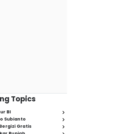
ng Topics
ur BI
o Subianto
ergizi Gratis
ukar Rupiah