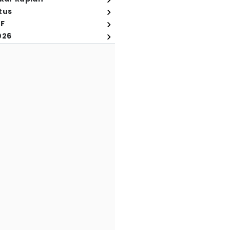
tus
FF
026