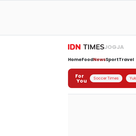
JOGJA
Home
Food
News
Sport
Travel
For
Soccer Times
Yuk 
You