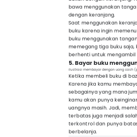
bawa menggunakan tangan k
dengan keranjang.
Saat menggunakan keranja
buku karena ingin memenuh
buku menggunakan tangan,
memegang tiga buku saja, 
berhenti untuk mengambil 
5. Bayar buku menggu
ilustrasi membayar dengan uang cash (
Ketika membeli buku di b
Karena jika kamu membaya
sebagainya yang mana jum
kamu akan punya keingina
uangnya masih. Jadi, mem
terbatas juga menjadi salah
terkontrol dan punya bata
berbelanja.