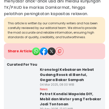
menyasar anak-anak usia dini melalui kunjungan
TK/PAUD ke markas Damkarmat, hingga
pelatihan peningkatan kapasitas relawan.
This article is written by our community writers and has been
carefully reviewed by our editorial team. We strive to provide
the most accurate and reliable information, ensuring high
standards of quality, credibility, and trustworthiness.
Share Article
Curated For You
Kronologi Kebakaran Hebat
Gudang Rosok di Bantul,
Gegara Bakar Sampah
04 Mar 2025, 08:00 WIB
News
Potret Kondisi Mapolda DIY,
Mobil dan Motor yang Terbakar
Jadi Tontonan
30 Agu 2025, 17:07 WIB