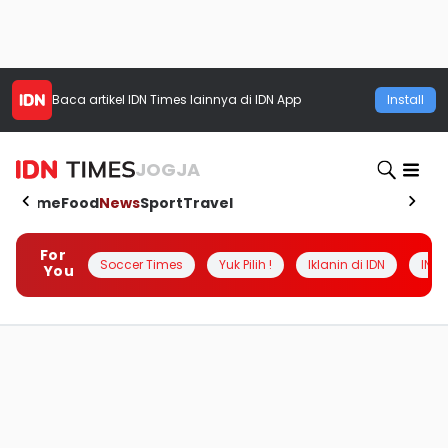
Baca artikel
IDN Times
lainnya di IDN App
Install
JOGJA
Home
Food
News
Sport
Travel
For
Soccer Times
Yuk Pilih !
Iklanin di IDN
INSI
You