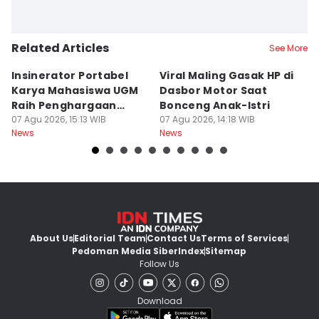
Related Articles
See More
Insinerator Portabel
Viral Maling Gasak HP di
M
Karya Mahasiswa UGM
Dasbor Motor Saat
di
Raih Penghargaan
Bonceng Anak-Istri
S
Internasional
07 Agu 2026, 15:13 WIB
07 Agu 2026, 14:18 WIB
P
06
News
News
Ne
About Us
Editorial Team
Contact Us
Terms of Services
Pedoman Media Siber
Index
Sitemap
Follow Us
Download