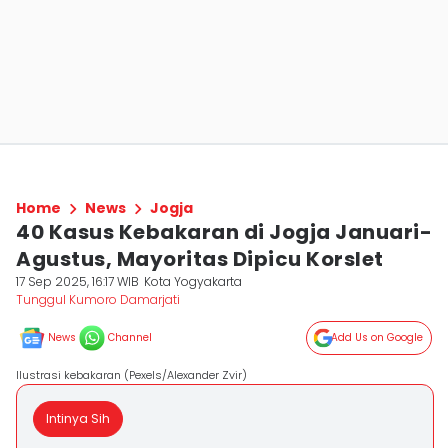
Home
News
Jogja
40 Kasus Kebakaran di Jogja Januari-
Agustus, Mayoritas Dipicu Korslet
17 Sep 2025, 16:17 WIB
Kota Yogyakarta
Tunggul Kumoro Damarjati
News
Channel
Add Us on Google
Ilustrasi kebakaran (Pexels/Alexander Zvir)
Intinya Sih