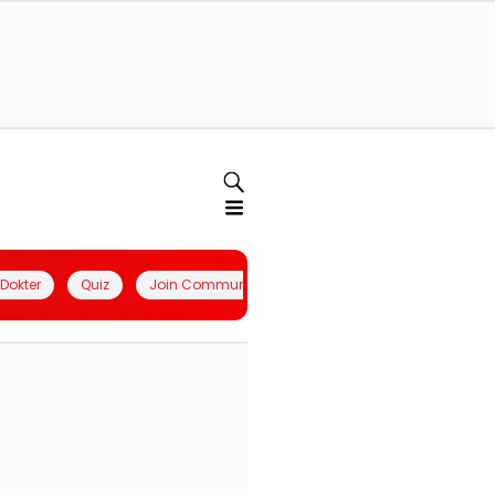
l Dokter
Quiz
Join Community