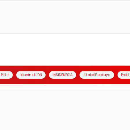
Pilih !
Iklanin di IDN
INSIDENESIA
#LokalBerdaya
Profi