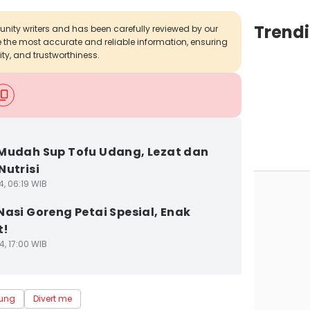
Trend
munity writers and has been carefully reviewed by our
de the most accurate and reliable information, ensuring
ity, and trustworthiness.
Mudah Sup Tofu Udang, Lezat dan
Nutrisi
4, 06:19 WIB
Nasi Goreng Petai Spesial, Enak
t!
4, 17:00 WIB
ung
Divert me