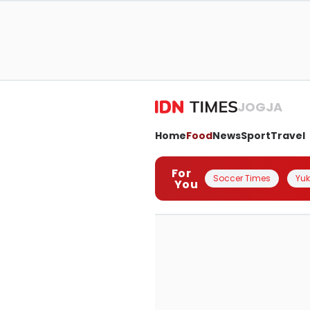
JOGJA
Home
Food
News
Sport
Travel
For
Soccer Times
Yuk 
You