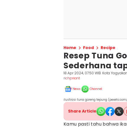
Home
Food
Recipe
Resep Tuna G
Sederhana tap
18 Apr 2024, 07:50 WIB
Kota Yogyakar
richpriant
News
Channel
ilustrasi tuna goreng tepung (pexels.com
Share Article
Kamu pasti tahu bahwa ik