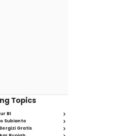
ng Topics
ur BI
o Subianto
ergizi Gratis
ukar Rupiah