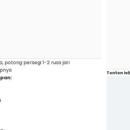
a, potong persegi 1-2 ruas jari
upnya
Tonton leb
upan:
a