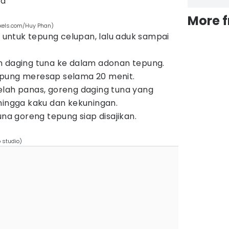
ya
More 
exels.com/Huy Phan)
ntuk tepung celupan, lalu aduk sampai
n daging tuna ke dalam adonan tepung.
pung meresap selama 20 menit.
elah panas, goreng daging tuna yang
hingga kaku dan kekuningan.
una goreng tepung siap disajikan.
 studio)