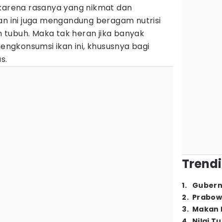
 karena rasanya yang nikmat dan
an ini juga mengandung beragam nutrisi
tubuh. Maka tak heran jika banyak
gkonsumsi ikan ini, khususnya bagi
as.
Trendi
1
.
Gubern
2
.
Prabow
3
.
Makan B
4
.
Nilai T