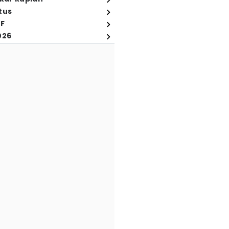
tus
FF
026