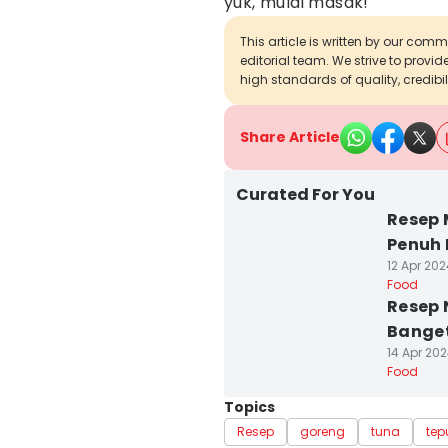
yuk, mulai masak!
This article is written by our com
editorial team. We strive to provi
high standards of quality, credibil
Share Article
Curated For You
Resep 
Penuh 
12 Apr 202
Food
Resep 
Bange
14 Apr 202
Food
Topics
Resep
goreng
tuna
tep