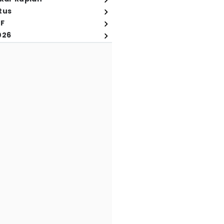
tus
FF
026