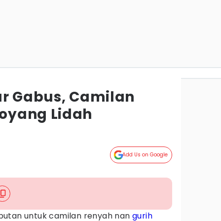
ur Gabus, Camilan
oyang Lidah
a
Add Us on Google
butan untuk camilan renyah nan
gurih