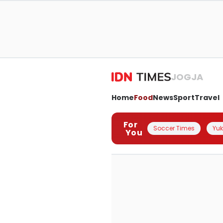
JOGJA
Home
Food
News
Sport
Travel
For
Soccer Times
Yuk 
You