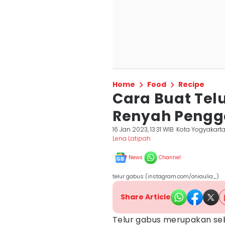
Home
Food
Recipe
Cara Buat Tel
Renyah Pengg
16 Jan 2023, 13:31 WIB
Kota Yogyakart
Lena Latipah
News
Channel
telur gabus (instagram.com/oniaulia_)
Share Article
Telur gabus merupakan se