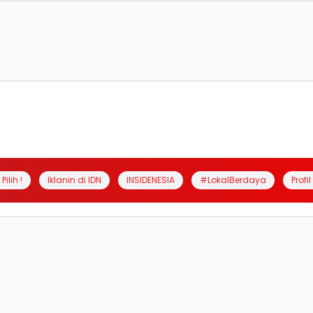
Pilih !
Iklanin di IDN
INSIDENESIA
#LokalBerdaya
Profi