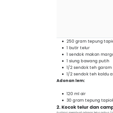
250 gram tepung tapi
1 butir telur
1 sendok makan marga
1 siung bawang putih
1/2 sendok teh garam
1/2 sendok teh kaldu
Adonan lem:
120 ml air
30 gram tepung tapio
2. Kocok telur dan ca
ilustrasi membuat adonan telur gabus (p