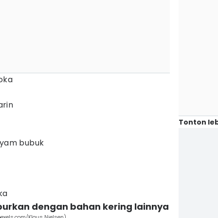
oka
rin
Tonton leb
 ayam bubuk
ka
mpurkan dengan bahan kering lainnya
exels.com/Klaus Nielsen)