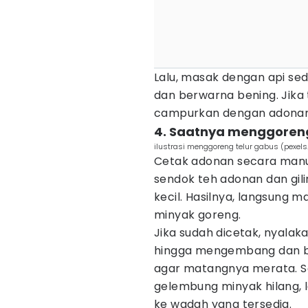
Lalu, masak dengan api se
dan berwarna bening. Jika
campurkan dengan adonan t
4. Saatnya menggoreng 
ilustrasi menggoreng telur gabus (pexe
Cetak adonan secara manu
sendok teh adonan dan gil
kecil. Hasilnya, langsung 
minyak goreng.
Jika sudah dicetak, nyala
hingga mengembang dan b
agar matangnya merata. S
gelembung minyak hilang, l
ke wadah yang tersedia.