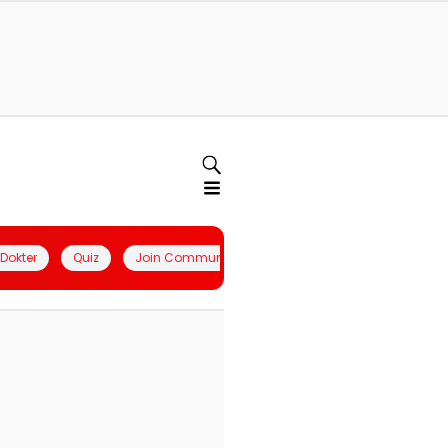
l Dokter
Quiz
Join Community