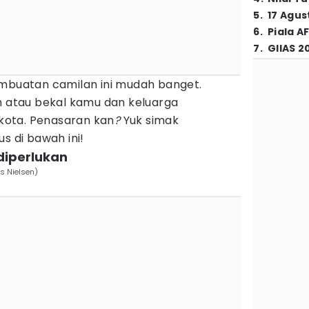
5
.
17 Agus
6
.
Piala A
7
.
GIIAS 2
embuatan camilan ini mudah banget.
n atau bekal kamu dan keluarga
 kota. Penasaran kan
?
Yuk simak
s di bawah ini!
diperlukan
us Nielsen)