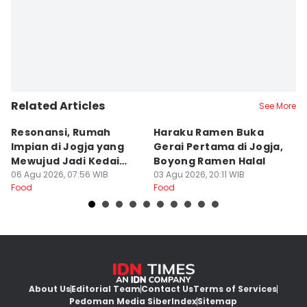
Febriana Sintasari
Related Articles
See More
Resonansi, Rumah
Haraku Ramen Buka
6
Impian di Jogja yang
Gerai Pertama di Jogja,
A
Mewujud Jadi Kedai
Boyong Ramen Halal
B
Ramen dan Burger
06 Agu 2026, 07:56 WIB
03 Agu 2026, 20:11 WIB
31
Food
Food
Fo
About Us
Editorial Team
Contact Us
Terms of Services
Pedoman Media Siber
Index
Sitemap