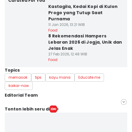
Curated For You
Kastagila, Kedai Kopi di Kulon
Progo yang Tutup Saat
Purnama
11 Jan 2026, 13:21 WIB
Food
8 Rekomendasi Hampers
Lebaran 2026 di Jogja, Unik dan
Jelas Enak
27 Feb 2026, 12:48 WIB
Food
Topics
memasak
tips
kayu manis
Educate me
kaikai-now
Editorial Team
Editor
Tonton lebih seru di
Mayang Ulfah Narimanda
Editor