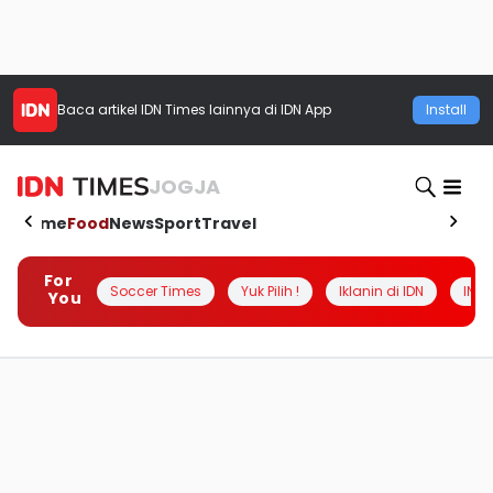
Baca artikel
IDN Times
lainnya di IDN App
Install
JOGJA
Home
Food
News
Sport
Travel
For
Soccer Times
Yuk Pilih !
Iklanin di IDN
INSI
You