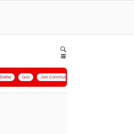
l Dokter
Quiz
Join Community