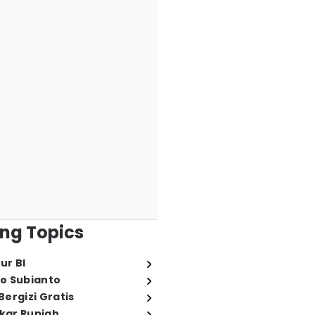
ng Topics
ur BI
o Subianto
ergizi Gratis
ukar Rupiah