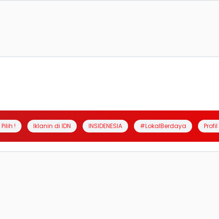
Pilih !
Iklanin di IDN
INSIDENESIA
#LokalBerdaya
Profi