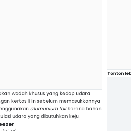
Tonton leb
akan wadah khusus yang kedap udara
gan kertas lilin sebelum memasukkannya
 menggunakan
alumunium foil
karena bahan
kulasi udara yang dibutuhkan keju.
reezer
anAydinov)