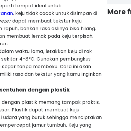
perti tempat ideal untuk
More 
anan
, keju tidak cocok untuk disimpan di
eezer
dapat membuat tekstur keju
 rapuh, bahkan rasa aslinya bisa hilang.
uan membuat lemak pada keju terpisah,
run.
dalam waktu lama, letakkan keju di rak
u sekitar 4–8°C. Gunakan pembungkus
ap segar tanpa membeku. Cara ini akan
iliki rasa dan tekstur yang kamu inginkan
rsentuhan dengan plastik
 dengan plastik memang tampak praktis,
besar. Plastik dapat membuat keju
asi udara yang buruk sehingga menciptakan
empercepat jamur tumbuh. Keju yang