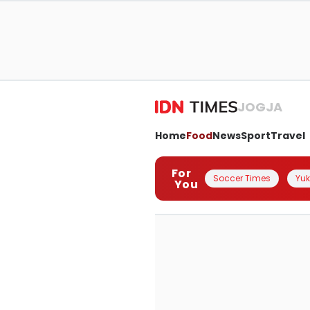
JOGJA
Home
Food
News
Sport
Travel
For
Soccer Times
Yuk 
You