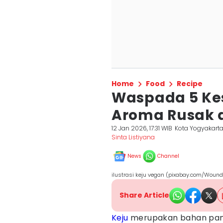
Home
Food
Recipe
Waspada 5 Ke
Aroma Rusak 
12 Jan 2026, 17:31 WIB
Kota Yogyakart
Sinta Listiyana
News
Channel
ilustrasi keju vegan (pixabay.com/Wou
Share Article
Keju
merupakan bahan panga