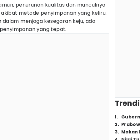
Namun, penurunan kualitas dan munculnya
i akibat metode penyimpanan yang keliru.
n dalam menjaga kesegaran keju, ada
penyimpanan yang tepat.
Trendi
1
.
Gubern
2
.
Prabow
3
.
Makan B
4
.
Nilai T