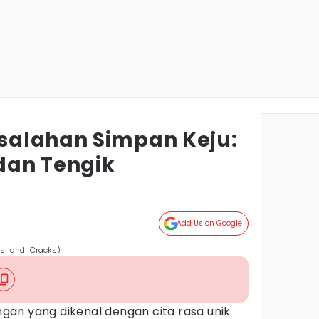
salahan Simpan Keju:
dan Tengik
a
Add Us on Google
nds_and_Cracks)
n yang dikenal dengan cita rasa unik