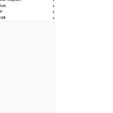
tus
FF
026