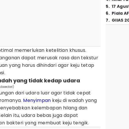
5
.
17 Agus
6
.
Piala A
7
.
GIIAS 2
timal memerlukan ketelitian khusus.
nanganan dapat merusak rasa dan tekstur
ruan yang harus dihindari agar keju tetap
si.
wadah yang tidak kedap udara
sboeckel)
ngan dari udara luar agar tidak cepat
aromanya.
Menyimpan
keju di wadah yang
menyebabkan kelembapan hilang dan
elain itu, udara bebas juga dapat
 bakteri yang membuat keju tengik.