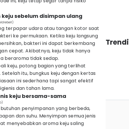
 ini, keju tetap segar tanpa risiko
 keju sebelum disimpan ulang
ldrebell)
ng terpapar udara atau tangan kotor saat
kteri ke permukaan. Ketika keju langsung
Trend
bersihkan, bakteri ini dapat berkembang
an cepat. Akibatnya, keju tidak hanya
uga beraroma tidak sedap.
 keju, potong bagian yang terlihat
. Setelah itu, bungkus keju dengan kertas
iasaan ini sederhana tapi sangat efektif
igienis dan tahan lama.
enis keju bersama-sama
o)
i kebutuhan penyimpanan yang berbeda,
bapan dan suhu. Menyimpan semua jenis
pat menyebabkan aroma keju saling