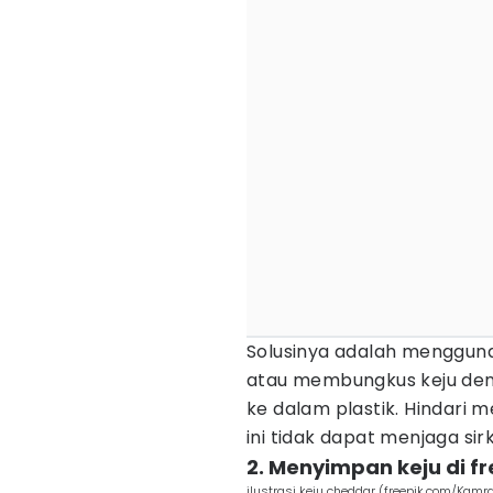
Solusinya adalah menggun
atau membungkus keju den
ke dalam plastik. Hindari
ini tidak dapat menjaga sir
2. Menyimpan keju di f
ilustrasi keju cheddar (freepik.com/Kamr