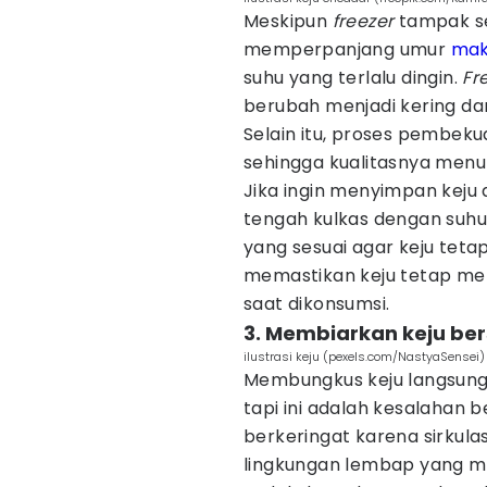
Meskipun
freezer
tampak se
memperpanjang umur
mak
suhu yang terlalu dingin.
Fr
berubah menjadi kering dan
Selain itu, proses pembek
sehingga kualitasnya menu
Jika ingin menyimpan keju 
tengah kulkas dengan suh
yang sesuai agar keju tet
memastikan keju tetap mem
saat dikonsumsi.
3. Membiarkan keju be
ilustrasi keju (pexels.com/NastyaSensei)
Membungkus keju langsung
tapi ini adalah kesalahan 
berkeringat karena sirkul
lingkungan lembap yang m