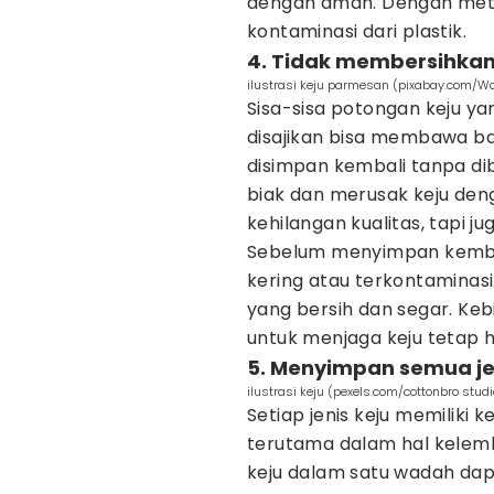
dengan aman. Dengan metode
kontaminasi dari plastik.
4. Tidak membersihkan
ilustrasi keju parmesan (pixabay.com/Wa
Sisa-sisa potongan keju ya
disajikan bisa membawa ba
disimpan kembali tanpa di
biak dan merusak keju deng
kehilangan kualitas, tapi j
Sebelum menyimpan kembali
kering atau terkontaminasi
yang bersih dan segar. Keb
untuk menjaga keju tetap h
5. Menyimpan semua j
ilustrasi keju (pexels.com/cottonbro studi
Setiap jenis keju memilik
terutama dalam hal kelem
keju dalam satu wadah da