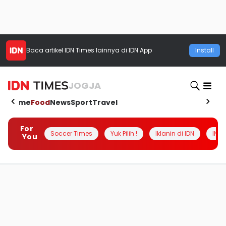
Baca artikel
IDN Times
lainnya di IDN App
Install
JOGJA
Home
Food
News
Sport
Travel
For
Soccer Times
Yuk Pilih !
Iklanin di IDN
INSI
You