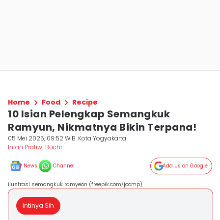
Home
Food
Recipe
10 Isian Pelengkap Semangkuk
Ramyun, Nikmatnya Bikin Terpana!
05 Mei 2025, 09:52 WIB
Kota Yogyakarta
Intan Pratiwi Buchr
News
Channel
Add Us on Google
ilustrasi semangkuk ramyeon (freepik.com/jcomp)
Intinya Sih