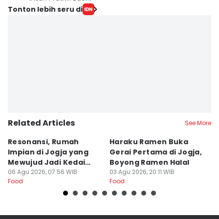
Tonton lebih seru di
Related Articles
See More
Resonansi, Rumah
Haraku Ramen Buka
6
Impian di Jogja yang
Gerai Pertama di Jogja,
A
Mewujud Jadi Kedai
Boyong Ramen Halal
B
Ramen dan Burger
06 Agu 2026, 07:56 WIB
03 Agu 2026, 20:11 WIB
31
Food
Food
Fo