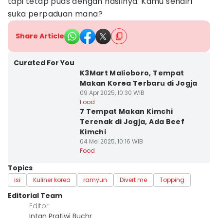
tapi tetap puas dengan hasilnya. Kamu sendiri
suka perpaduan mana?
Share Article
Curated For You
K3Mart Malioboro, Tempat
Makan Korea Terbaru di Jogja
09 Apr 2025, 10:30 WIB
Food
7 Tempat Makan Kimchi
Terenak di Jogja, Ada Beef
Kimchi
04 Mei 2025, 10:16 WIB
Food
Topics
isi
Kuliner korea
ramyun
Divert me
Topping
Editorial Team
Editor
Intan Pratiwi Buchr