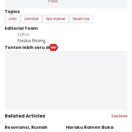
Food
Topics
soto
sambal
tips kuliner
Divert me
Editorial Team
Editor
Paulus Risang
Tonton lebih seru di
Related Articles
See More
Resonansi, Rumah
Haraku Ramen Buka
6