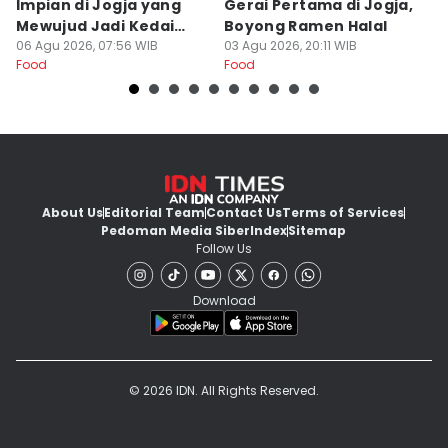
Impian di Jogja yang
Gerai Pertama di Jogja,
A
Mewujud Jadi Kedai
Boyong Ramen Halal
B
Ramen dan Burger
06 Agu 2026, 07:56 WIB
03 Agu 2026, 20:11 WIB
31
Food
Food
Fo
About Us
Editorial Team
Contact Us
Terms of Services
Pedoman Media Siber
Index
Sitemap
Follow Us
Download
© 2026 IDN. All Rights Reserved.