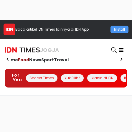
Baca artikel
IDN Times
lainnya di IDN App
Install
JOGJA
Home
Food
News
Sport
Travel
For
Soccer Times
Yuk Pilih !
Iklanin di IDN
INSI
You