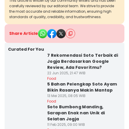
This article is written by our community writers and has been
carefully reviewed by our editorial team. We strive to provide
the most accurate and reliable information, ensuring high
standards of quality, credibility, and trustworthiness.
Share Article
Curated For You
7 Rekomendasi Soto Terbaik di
Jogja Berdasarkan Google
Review, Ada Favoritmu?
22 Jun 2025, 21:47 WIB
Food
5 Bahan Pelengkap Soto Ayam
Bikin Rasanya Makin Mantap
13 Mei 2025, 08:05 WIB
Food
Soto Bumbong Manding,
Sarapan Enak nan Unik di
Selatan Jogja
11 Feb 2025, 09:00 WIB