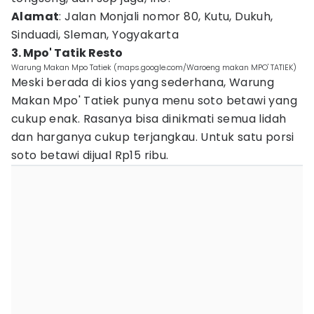
Alamat
: Jalan Monjali nomor 80, Kutu, Dukuh,
Sinduadi, Sleman, Yogyakarta
3. Mpo' Tatik Resto
Warung Makan Mpo Tatiek (maps.google.com/Waroeng makan MPO' TATIEK)
Meski berada di kios yang sederhana, Warung
Makan Mpo' Tatiek punya menu soto betawi yang
cukup enak. Rasanya bisa dinikmati semua lidah
dan harganya cukup terjangkau. Untuk satu porsi
soto betawi dijual Rp15 ribu.