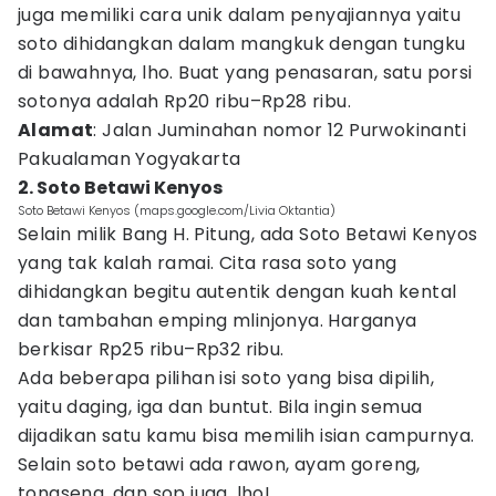
juga memiliki cara unik dalam penyajiannya yaitu
soto dihidangkan dalam mangkuk dengan tungku
di bawahnya, lho. Buat yang penasaran, satu porsi
sotonya adalah Rp20 ribu–Rp28 ribu.
Alamat
: Jalan Juminahan nomor 12 Purwokinanti
Pakualaman Yogyakarta
2. Soto Betawi Kenyos
Soto Betawi Kenyos (maps.google.com/Livia Oktantia)
Selain milik Bang H. Pitung, ada Soto Betawi Kenyos
yang tak kalah ramai. Cita rasa soto yang
dihidangkan begitu autentik dengan kuah kental
dan tambahan emping mlinjonya. Harganya
berkisar Rp25 ribu–Rp32 ribu.
Ada beberapa pilihan isi soto yang bisa dipilih,
yaitu daging, iga dan buntut. Bila ingin semua
dijadikan satu kamu bisa memilih isian campurnya.
Selain soto betawi ada rawon, ayam goreng,
tongseng, dan sop juga, lho!