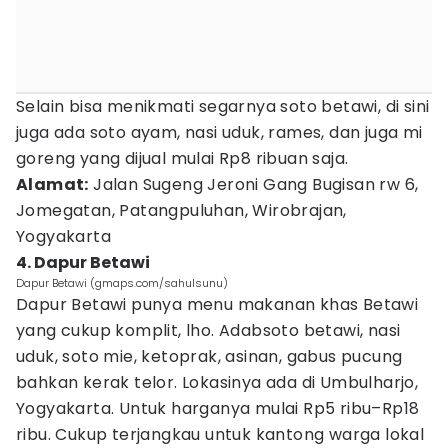
Selain bisa menikmati segarnya soto betawi, di sini
juga ada soto ayam, nasi uduk, rames, dan juga mi
goreng yang dijual mulai Rp8 ribuan saja.
Alamat:
Jalan Sugeng Jeroni Gang Bugisan rw 6,
Jomegatan, Patangpuluhan, Wirobrajan,
Yogyakarta
4. Dapur Betawi
Dapur Betawi (gmaps.com/sahulsunu)
Dapur Betawi punya menu makanan khas Betawi
yang cukup komplit, lho. Adabsoto betawi, nasi
uduk, soto mie, ketoprak, asinan, gabus pucung
bahkan kerak telor. Lokasinya ada di Umbulharjo,
Yogyakarta. Untuk harganya mulai Rp5 ribu–Rp18
ribu. Cukup terjangkau untuk kantong warga lokal