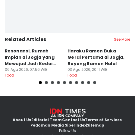
Related Articles
See More
Resonansi, Rumah
Haraku Ramen Buka
6
Impian di Jogja yang
Gerai Pertama di Jogja,
A
Mewujud Jadi Kedai
Boyong Ramen Halal
B
Ramen dan Burger
06 Agu 2026, 07:56 WIB
03 Agu 2026, 20:11 WIB
31
Food
Food
Fo
About Us
Editorial Team
Contact Us
Terms of Services
Pedoman Media Siber
Index
Sitemap
Follow Us