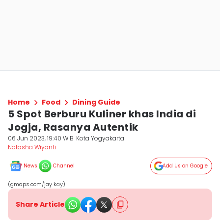
Home
Food
Dining Guide
5 Spot Berburu Kuliner khas India di
Jogja, Rasanya Autentik
06 Jun 2023, 19:40 WIB
Kota Yogyakarta
Natasha Wiyanti
News
Channel
Add Us on Google
(gmaps.com/jay kay)
Share Article