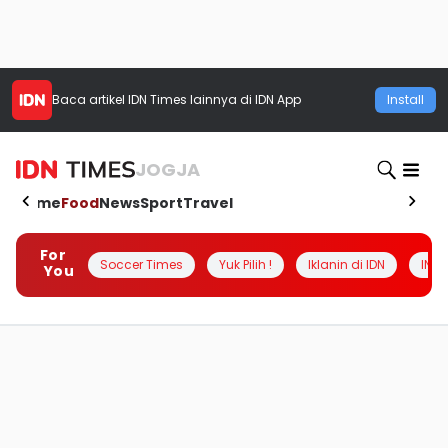
Baca artikel
IDN Times
lainnya di IDN App
Install
JOGJA
Home
Food
News
Sport
Travel
For
Soccer Times
Yuk Pilih !
Iklanin di IDN
INSI
You