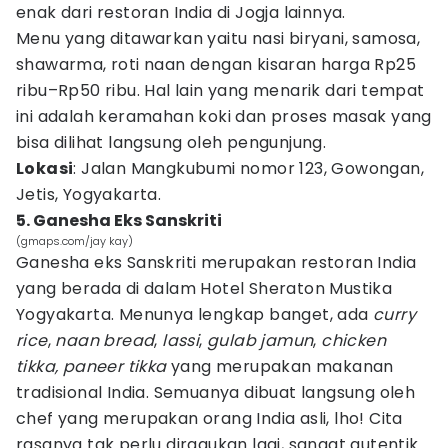
enak dari restoran India di Jogja lainnya.
Menu yang ditawarkan yaitu nasi biryani, samosa,
shawarma, roti naan dengan kisaran harga Rp25
ribu–Rp50 ribu. Hal lain yang menarik dari tempat
ini adalah keramahan koki dan proses masak yang
bisa dilihat langsung oleh pengunjung.
Lokasi
: Jalan Mangkubumi nomor 123, Gowongan,
Jetis, Yogyakarta.
5. Ganesha Eks Sanskriti
(gmaps.com/jay kay)
Ganesha eks Sanskriti merupakan restoran India
yang berada di dalam Hotel Sheraton Mustika
Yogyakarta. Menunya lengkap banget, ada
curry
rice
,
naan bread
,
lassi
,
gulab jamun
,
chicken
tikka, paneer tikka
yang merupakan makanan
tradisional India. Semuanya dibuat langsung oleh
chef yang merupakan orang India asli, lho! Cita
rasanya tak perlu diragukan lagi, sangat autentik.