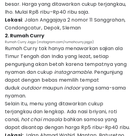
besar. Harga yang ditawarkan cukup terjangkau,
lho. Mulai Rp8 ribu–Rp40 ribu saja.
Lokasi
: Jalan Anggajaya 2 nomor 11 Sanggrahan,
Condongcatur, Depok, Sleman
2. Rumah Curry
Rumah Curry Jogja (instagram.com/rumahcurry.jogja)
Rumah Curry tak hanya menawarkan sajian ala
Timur Tengah dan India yang lezat, setiap
pengunjung akan betah karena tempatnya yang
nyaman dan cukup
instagramable.
Pengunjung
dapat dengan bebas memilih tempat
duduk
outdoor
maupun
indoor
yang sama-sama
nyaman.
Selain itu, menu yang ditawarkan cukup
terjangkau dan lengkap. Ada nasi briyani, roti
canai,
hot chai masala
bahkan samosa yang
dapat disantap dengan harga Rp5 ribu–Rp40 ribu.
Lokasi:
Jalan Ahmad Wahid, Mantap, Baturetno,