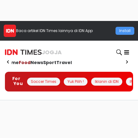
Baca artikel
IDN Times
lainnya di IDN App
Install
JOGJA
Home
Food
News
Sport
Travel
For
Soccer Times
Yuk Pilih !
Iklanin di IDN
INSI
You