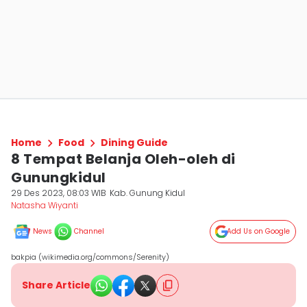
Home
Food
Dining Guide
8 Tempat Belanja Oleh-oleh di
Gunungkidul
29 Des 2023, 08:03 WIB
Kab. Gunung Kidul
Natasha Wiyanti
News
Channel
Add Us on Google
bakpia (wikimedia.org/commons/Serenity)
Share Article