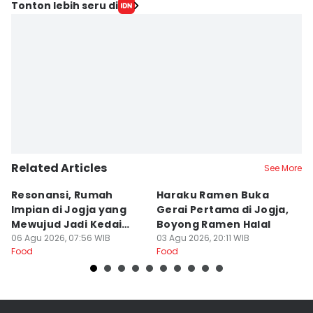
Editor
Tonton lebih seru di
Paulus Risang
Editor
Retno Rahayu
Related Articles
See More
Resonansi, Rumah
Haraku Ramen Buka
6
Impian di Jogja yang
Gerai Pertama di Jogja,
A
Mewujud Jadi Kedai
Boyong Ramen Halal
B
Ramen dan Burger
06 Agu 2026, 07:56 WIB
03 Agu 2026, 20:11 WIB
31
Food
Food
Fo