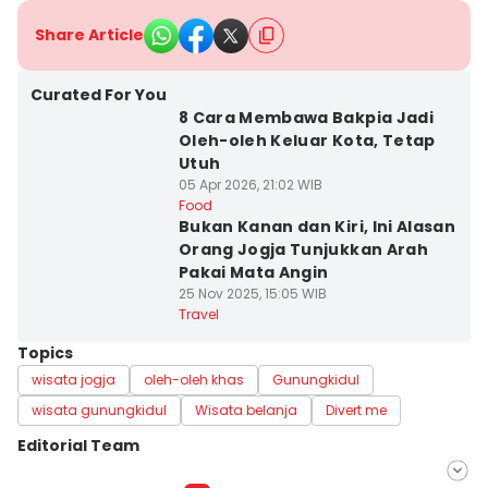
Share Article
Curated For You
8 Cara Membawa Bakpia Jadi
Oleh-oleh Keluar Kota, Tetap
Utuh
05 Apr 2026, 21:02 WIB
Food
Bukan Kanan dan Kiri, Ini Alasan
Orang Jogja Tunjukkan Arah
Pakai Mata Angin
25 Nov 2025, 15:05 WIB
Travel
Topics
wisata jogja
oleh-oleh khas
Gunungkidul
wisata gunungkidul
Wisata belanja
Divert me
Editorial Team