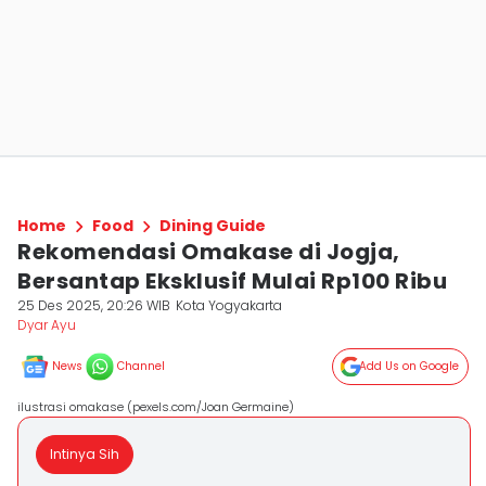
Home
Food
Dining Guide
Rekomendasi Omakase di Jogja,
Bersantap Eksklusif Mulai Rp100 Ribu
25 Des 2025, 20:26 WIB
Kota Yogyakarta
Dyar Ayu
News
Channel
Add Us on Google
ilustrasi omakase (pexels.com/Joan Germaine)
Intinya Sih