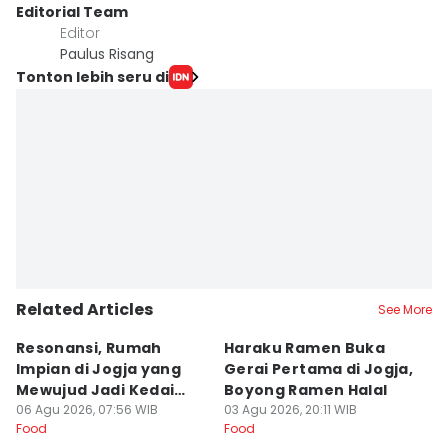
Editorial Team
Editor
Paulus Risang
Tonton lebih seru di
Related Articles
See More
Resonansi, Rumah
Haraku Ramen Buka
6
Impian di Jogja yang
Gerai Pertama di Jogja,
A
Mewujud Jadi Kedai
Boyong Ramen Halal
B
Ramen dan Burger
06 Agu 2026, 07:56 WIB
03 Agu 2026, 20:11 WIB
31
Food
Food
Fo