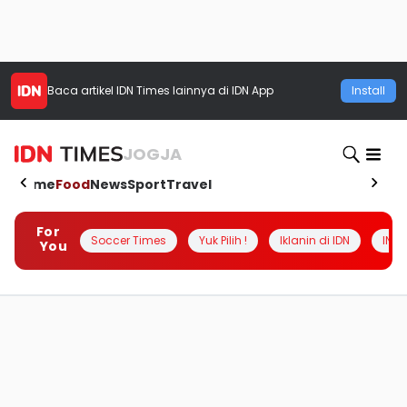
Baca artikel
IDN Times
lainnya di IDN App
Install
JOGJA
Home
Food
News
Sport
Travel
For
Soccer Times
Yuk Pilih !
Iklanin di IDN
INSI
You