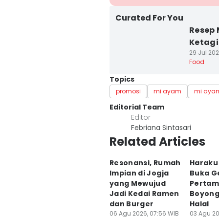
Curated For You
Resep 
Ketag
29 Jul 202
Food
Topics
promosi
mi ayam
mi ayam
Editorial Team
Editor
Febriana Sintasari
Related Articles
Resonansi, Rumah
Haraku
Impian di Jogja
Buka G
yang Mewujud
Pertama
Jadi Kedai Ramen
Boyong
dan Burger
Halal
06 Agu 2026, 07:56 WIB
03 Agu 20