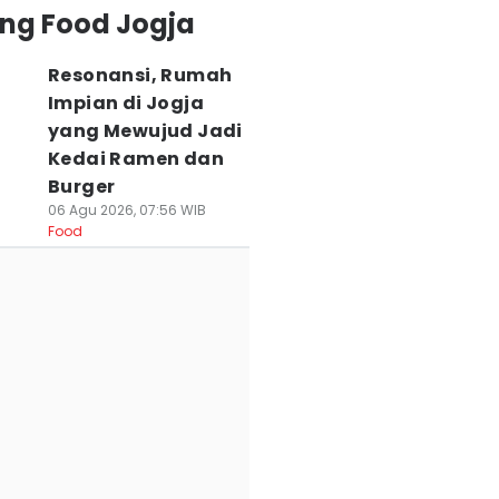
ing Food Jogja
Resonansi, Rumah
Impian di Jogja
yang Mewujud Jadi
Kedai Ramen dan
Burger
06 Agu 2026, 07:56 WIB
Food
liner Jogja, Nasi
Perbedaan Bakpia
5 Alasan di Balik
uning Muna Cung
Pathok Asli Vs
Manisnya Kuline
asar Pathuk
Kekinian, Ketahui
Jogja, Punya
ayang
Biar Gak Salah Beli
Sejarah Unik!
ilewatkan
23 Jul 2026, 17:54 WIB
17 Jul 2026, 18:56 WIB
Food
Food
 Jul 2026, 21:15 WIB