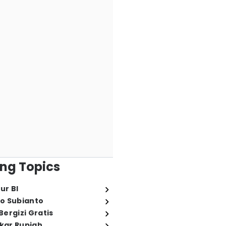
ng Topics
ur BI
o Subianto
ergizi Gratis
ukar Rupiah