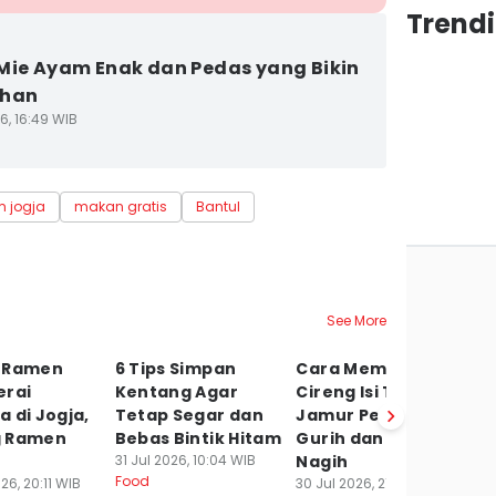
Trend
Mie Ayam Enak dan Pedas yang Bikin
ihan
6, 16:49 WIB
 jogja
makan gratis
Bantul
See More
 Ramen
6 Tips Simpan
Cara Membuat
Ku
erai
Kentang Agar
Cireng Isi Tongkol
K
 di Jogja,
Tetap Segar dan
Jamur Pedas,
P
 Ramen
Bebas Bintik Hitam
Gurih dan Bikin
S
31 Jul 2026, 10:04 WIB
Nagih
D
Food
26, 20:11 WIB
30 Jul 2026, 21:31 WIB
30