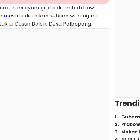
 makan mi ayam gratis ditambah bawa
romosi
itu diadakan sebuah warung
mi
tak di Dusun Bolon, Desa Palbapang.
Trendi
1
.
Gubern
2
.
Prabow
3
.
Makan B
4
.
Nilai T