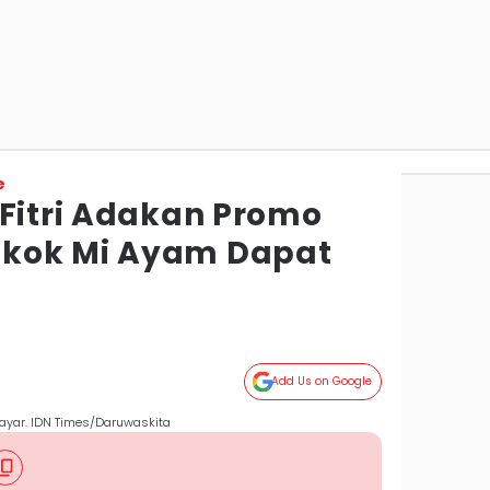
e
 Fitri Adakan Promo
kok Mi Ayam Dapat
Add Us on Google
bayar. IDN Times/Daruwaskita