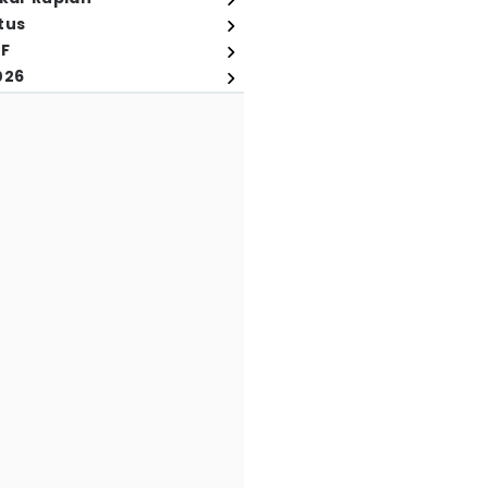
tus
FF
026