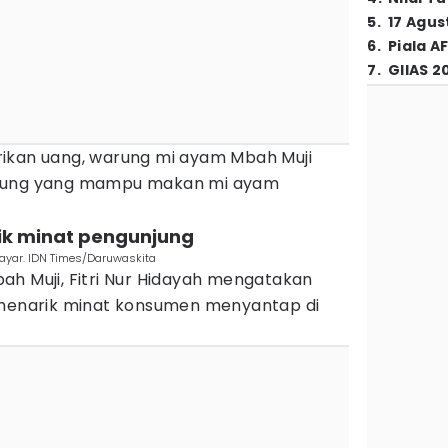
5
.
17 Agus
6
.
Piala A
7
.
GIIAS 2
ikan uang, warung mi ayam Mbah Muji
njung yang mampu makan mi ayam
rik minat pengunjung
bayar. IDN Times/Daruwaskita
ah Muji, Fitri Nur Hidayah mengatakan
 menarik minat konsumen menyantap di