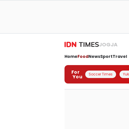
JOGJA
Home
Food
News
Sport
Travel
For
Soccer Times
Yuk 
You