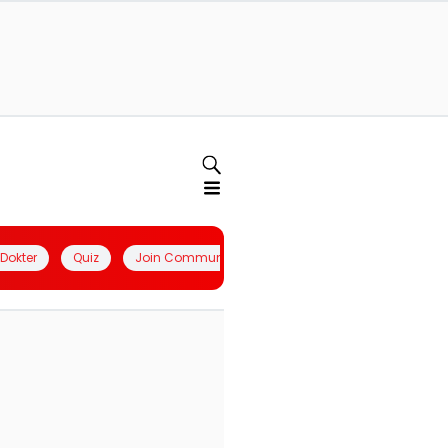
l Dokter
Quiz
Join Community