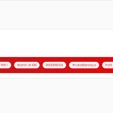
Pilih !
Iklanin di IDN
INSIDENESIA
#LokalBerdaya
Profi