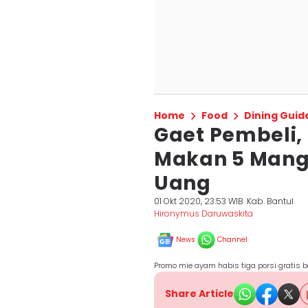
Home
Food
Dining Guid
Gaet Pembeli,
Makan 5 Mang
Uang
01 Okt 2020, 23:53 WIB
Kab. Bantul
Hironymus Daruwaskita
News
Channel
Promo mie ayam habis tiga porsi gratis 
Share Article