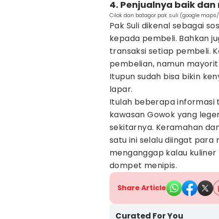
4. Penjualnya baik da
Cilok dan batagor pak suli (google maps/
Pak Suli dikenal sebagai s
kepada pembeli. Bahkan j
transaksi setiap pembeli.
pembelian, namun mayorita
Itupun sudah bisa bikin ke
lapar.
Itulah beberapa informasi t
kawasan Gowok yang legen
sekitarnya. Keramahan da
satu ini selalu diingat pa
menganggap kalau kuliner 
dompet menipis.
Share Article
Curated For You