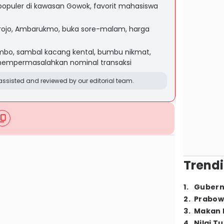
 populer di kawasan Gowok, favorit mahasiswa
gorojo, Ambarukmo, buka sore-malam, harga
umbo, sambal kacang kental, bumbu nikmat,
mempermasalahkan nominal transaksi
ssisted and reviewed by our editorial team.
Trendi
1
.
Gubern
2
.
Prabow
3
.
Makan B
4
.
Nilai T