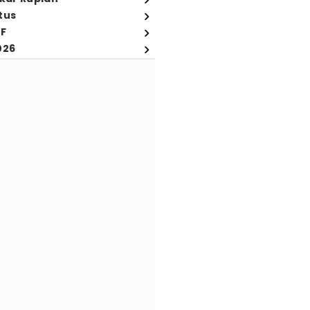
tus
FF
026