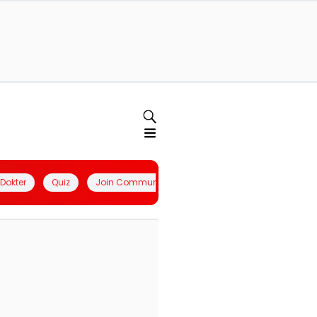
l Dokter
Quiz
Join Community