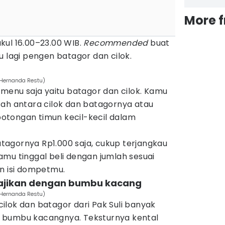
More 
kul 16.00–23.00 WIB.
Recommended
buat
u lagi pengen batagor dan cilok.
/Hernanda Restu)
 menu saja yaitu batagor dan cilok. Kamu
sah antara cilok dan batagornya atau
otongan timun kecil-kecil dalam
batagornya Rp1.000 saja, cukup terjangkau
mu tinggal beli dengan jumlah sesuai
an isi dompetmu.
isajikan dengan bumbu kacang
/Hernanda Restu)
lok dan batagor dari Pak Suli banyak
 bumbu kacangnya. Teksturnya kental