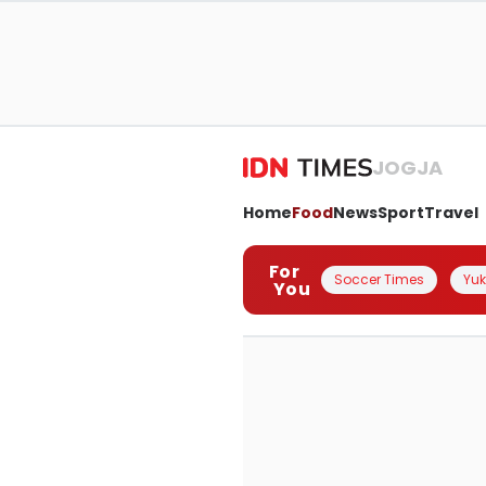
JOGJA
Home
Food
News
Sport
Travel
For
Soccer Times
Yuk 
You