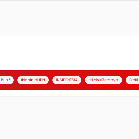
Pilih !
Iklanin di IDN
INSIDENESIA
#LokalBerdaya
Profi