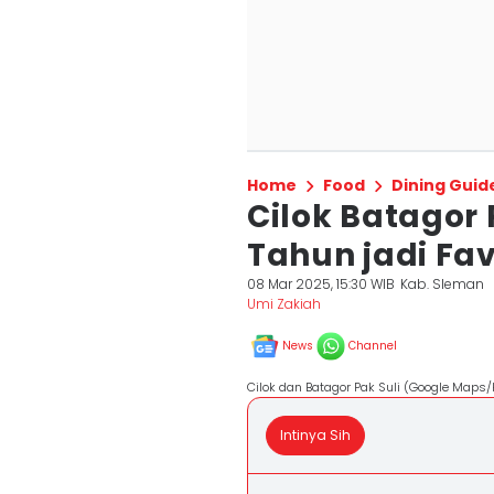
Home
Food
Dining Guid
Cilok Batagor 
Tahun jadi Fa
08 Mar 2025, 15:30 WIB
Kab. Sleman
Umi Zakiah
News
Channel
Cilok dan Batagor Pak Suli (Google Maps
Intinya Sih