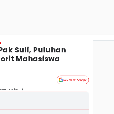
e
Pak Suli, Puluhan
vorit Mahasiswa
Add Us on Google
/Hernanda Restu)