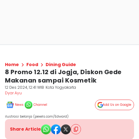
Home
Food
Dining Guide
8 Promo 12.12 di Jogja, Diskon Gede
Makanan sampai Kosmetik
12 Des 2024, 12:41 WIB
Kota Yogyakarta
Dyar Ayu
News
Channel
Add Us on Google
ilustrasi belanja (pexels.com/Edward)
Share Article