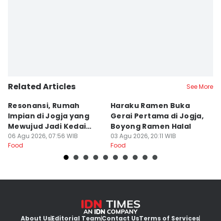
Editor
Dyar Ayu
Related Articles
See More
Resonansi, Rumah
Haraku Ramen Buka
6
Impian di Jogja yang
Gerai Pertama di Jogja,
A
Mewujud Jadi Kedai
Boyong Ramen Halal
B
Ramen dan Burger
06 Agu 2026, 07:56 WIB
03 Agu 2026, 20:11 WIB
31
Food
Food
Fo
About Us
Editorial Team
Contact Us
Terms of Services