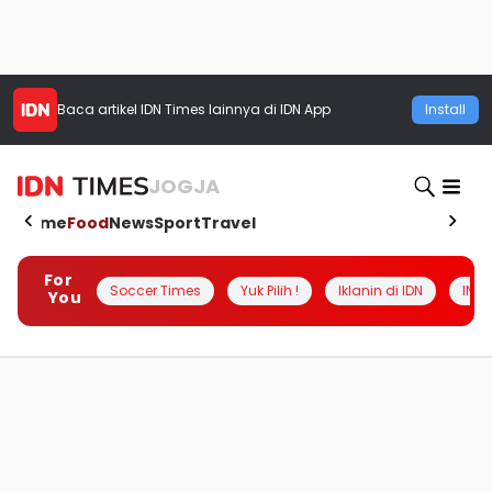
Baca artikel
IDN Times
lainnya di IDN App
Install
JOGJA
Home
Food
News
Sport
Travel
For
Soccer Times
Yuk Pilih !
Iklanin di IDN
INSI
You