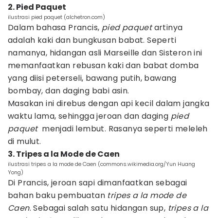
2. Pied Paquet
ilustrasi pied paquet (alchetron.com)
Dalam bahasa Prancis,
pied
paquet
artinya
adalah kaki dan bungkusan babat. Seperti
namanya, hidangan asli Marseille dan Sisteron ini
memanfaatkan rebusan kaki dan babat domba
yang diisi peterseli, bawang putih, bawang
bombay, dan daging babi asin.
Masakan ini direbus dengan api kecil dalam jangka
waktu lama, sehingga jeroan dan daging
pied
paquet
menjadi lembut. Rasanya seperti meleleh
di mulut.
3. Tripes a la Mode de Caen
ilustrasi tripes a la mode de Caen (commons.wikimedia.org/Yun Huang
Yong)
Di Prancis, jeroan sapi dimanfaatkan sebagai
bahan baku pembuatan
tripes a la mode de
Caen
. Sebagai salah satu hidangan sup,
tripes a la