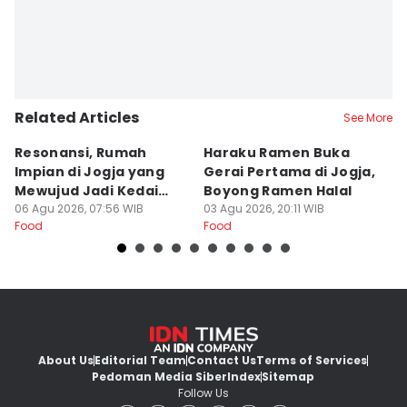
Related Articles
See More
Resonansi, Rumah
Haraku Ramen Buka
6
Impian di Jogja yang
Gerai Pertama di Jogja,
A
Mewujud Jadi Kedai
Boyong Ramen Halal
B
Ramen dan Burger
06 Agu 2026, 07:56 WIB
03 Agu 2026, 20:11 WIB
31
Food
Food
Fo
About Us
Editorial Team
Contact Us
Terms of Services
Pedoman Media Siber
Index
Sitemap
Follow Us