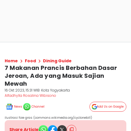
Home
Food
Dining Guide
7 Makanan Prancis Berbahan Dasar
Jeroan, Ada yang Masuk Sajian
Mewah
16 Okt 2023, 15:31 WIB
Kota Yogyakarta
Alfadhylla Rosalina Wibisono
News
Channel
Add Us on Google
ilustrasi foie gras (commons.wikimedia.org/cyclonebill)
Share Article