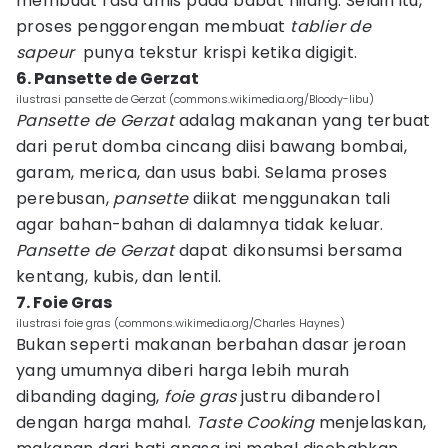
membuat rasa amis pada babat hilang. Selain itu,
proses penggorengan membuat
tablier de
sapeur
punya tekstur krispi ketika digigit.
6. Pansette de Gerzat
ilustrasi pansette de Gerzat (commons.wikimedia.org/Bloody-libu)
Pansette de Gerzat
adalag makanan yang terbuat
dari perut domba cincang diisi bawang bombai,
garam, merica, dan usus babi. Selama proses
perebusan,
pansette
diikat menggunakan tali
agar bahan-bahan di dalamnya tidak keluar.
Pansette de Gerzat
dapat dikonsumsi bersama
kentang, kubis, dan lentil.
7. Foie Gras
ilustrasi foie gras (commons.wikimedia.org/Charles Haynes)
Bukan seperti makanan berbahan dasar jeroan
yang umumnya diberi harga lebih murah
dibanding daging,
foie gras
justru dibanderol
dengan harga mahal.
Taste Cooking
menjelaskan,