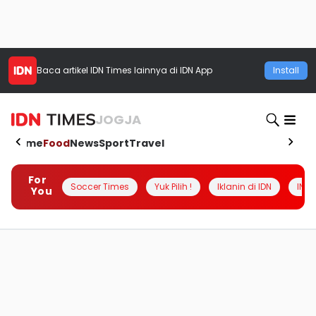
Baca artikel
IDN Times
lainnya di IDN App
Install
JOGJA
Home
Food
News
Sport
Travel
For
Soccer Times
Yuk Pilih !
Iklanin di IDN
INSI
You