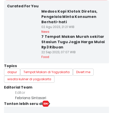
Curated For You
Medsos Kopi Klotok Diretas,
Pengelola Minta Konsumen
Berhati-hati
02 Agu 2023, 21:21 WIB
News
7 Tempat Makan Murah sekitar
Stasiun Tugu Jogja Harga Mulai
Rp3 Ribuan
22 Sep 2023, 07:07 WIB
Food
Topics
dapur
Tempat Makan di Yogyakarta
Divert me
wisata kuliner di yogyakarta
Editorial Team
Editor
Febriana Sintasari
Tonton lebih seru di