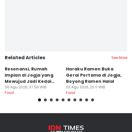
Related Articles
See More
Resonansi, Rumah
Haraku Ramen Buka
6
Impian di Jogja yang
Gerai Pertama di Jogja,
A
Mewujud Jadi Kedai
Boyong Ramen Halal
B
Ramen dan Burger
06 Agu 2026, 07:56 WIB
03 Agu 2026, 20:11 WIB
31
Food
Food
Fo