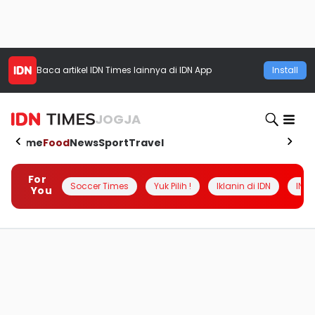
Baca artikel
IDN Times
lainnya di IDN App
Install
JOGJA
Home
Food
News
Sport
Travel
For
Soccer Times
Yuk Pilih !
Iklanin di IDN
INSI
You