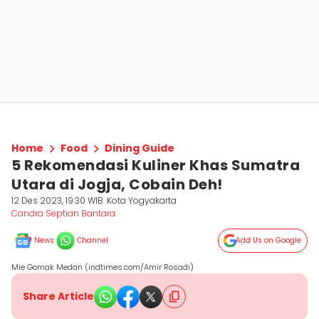
Home
Food
Dining Guide
5 Rekomendasi Kuliner Khas Sumatra
Utara di Jogja, Cobain Deh!
12 Des 2023, 19:30 WIB
Kota Yogyakarta
Candra Septian Bantara
News
Channel
Add Us on Google
Mie Gomak Medan (indtimes.com/Amir Rosadi)
Share Article