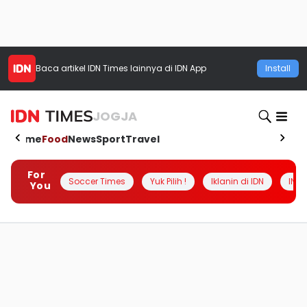
Baca artikel
IDN Times
lainnya di IDN App
Install
JOGJA
Home
Food
News
Sport
Travel
For
Soccer Times
Yuk Pilih !
Iklanin di IDN
INSI
You