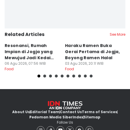
Related Articles
See More
Resonansi, Rumah
Haraku Ramen Buka
6
Impian di Jogja yang
Gerai Pertama di Jogja,
A
Mewujud Jadi Kedai
Boyong Ramen Halal
B
Ramen dan Burger
06 Agu 2026, 07:56 WIB
03 Agu 2026, 20:11 WIB
31
Food
Food
Fo
About Us
Editorial Team
Contact Us
Terms of Services
Pedoman Media Siber
Index
Sitemap
Follow Us