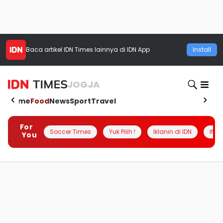
Baca artikel
IDN Times
lainnya di IDN App
Install
JOGJA
Home
Food
News
Sport
Travel
For
Soccer Times
Yuk Pilih !
Iklanin di IDN
INSI
You