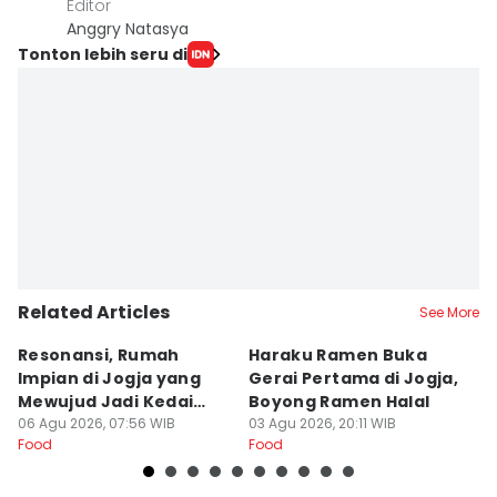
Editor
Anggry Natasya
Tonton lebih seru di
Related Articles
See More
Resonansi, Rumah
Haraku Ramen Buka
6
Impian di Jogja yang
Gerai Pertama di Jogja,
A
Mewujud Jadi Kedai
Boyong Ramen Halal
B
Ramen dan Burger
06 Agu 2026, 07:56 WIB
03 Agu 2026, 20:11 WIB
31
Food
Food
Fo