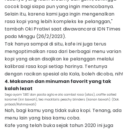
cocok bagi siapa pun yang ingin mencobanya.
Selain itu, karena kami juga ingin mengenalkan
rasa kopi yang lebih kompleks ke pelanggan,"
tambah Oki Pratiwi saat diwawancarai IDN Times
pada Minggu (26/2/2023).
Tak hanya sampai di situ, kafe ini juga terus
mengoptimalkan rasa dari berbagai menu varian
kopi yang akan disajikan ke pelanggan melalui
kalibrasi rasa kopi setiap harinya. Tentunya
dengan racikan spesial ala Kala, boleh dicoba, nih!
4. Makanan dan minuman favorit yang tak
kalah lezat
Sego ayam 'SBS' dan pasta aglio e olio sambal rosa (atas), croffle salted
karamel (kiri bawah), tea mocktails peachy blinders (kanan bawah). (Dok.
pribadi/Rahmawati)
Nah, bagi kamu yang tidak suka kopi. Tenang, ada
menu lain yang bisa kamu coba.
Kafe yang telah buka sejak tahun 2020 ini juga