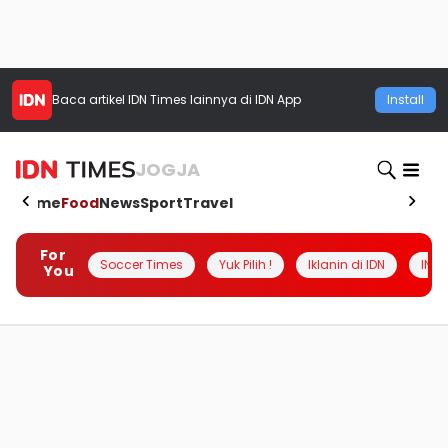
Baca artikel
IDN Times
lainnya di IDN App
Install
JOGJA
Home
Food
News
Sport
Travel
For
Soccer Times
Yuk Pilih !
Iklanin di IDN
INSI
You