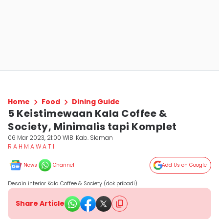
Home
Food
Dining Guide
5 Keistimewaan Kala Coffee &
Society, Minimalis tapi Komplet
06 Mar 2023, 21:00 WIB
Kab. Sleman
R A H M A W A T I
News
Channel
Add Us on Google
Desain interior Kala Coffee & Society (dok.pribadi)
Share Article