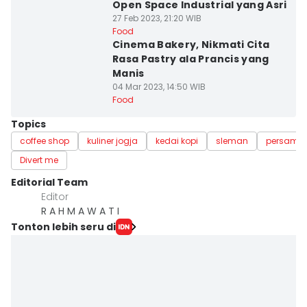
Open Space Industrial yang Asri
27 Feb 2023, 21:20 WIB
Food
Cinema Bakery, Nikmati Cita
Rasa Pastry ala Prancis yang
Manis
04 Mar 2023, 14:50 WIB
Food
Topics
coffee shop
kuliner jogja
kedai kopi
sleman
persami
Divert me
Editorial Team
Editor
R A H M A W A T I
Tonton lebih seru di