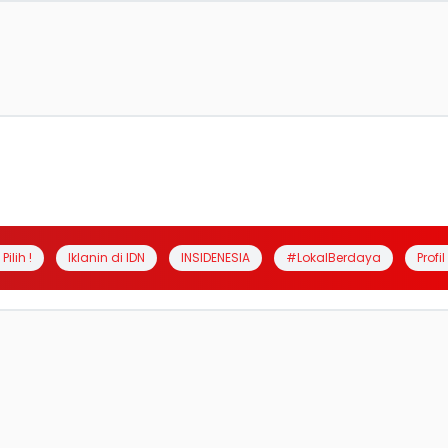
Pilih !
Iklanin di IDN
INSIDENESIA
#LokalBerdaya
Profi