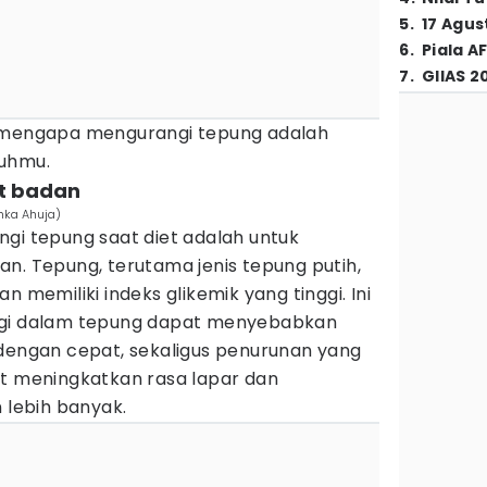
5
.
17 Agus
6
.
Piala A
7
.
GIIAS 2
a mengapa mengurangi tepung adalah
buhmu.
at badan
hka Ahuja)
gi tepung saat diet adalah untuk
n. Tepung, terutama jenis tepung putih,
n memiliki indeks glikemik yang tinggi. Ini
ggi dalam tepung dapat menyebabkan
 dengan cepat, sekaligus penurunan yang
t meningkatkan rasa lapar dan
lebih banyak.