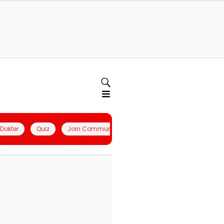
l Dokter
Quiz
Join Community