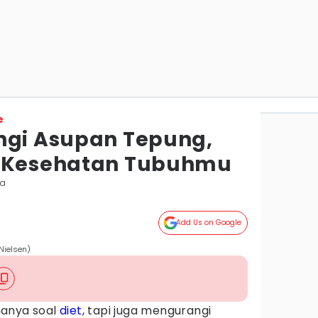
e
ngi Asupan Tepung,
k Kesehatan Tubuhmu
ta
Add Us on Google
Nielsen)
hanya soal
diet
, tapi juga mengurangi