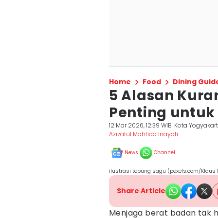
Home
Food
Dining Guid
5 Alasan Kura
Penting untu
12 Mar 2026, 12:39 WIB
Kota Yogyakar
Azizatul Mahfida Inayati
News
Channel
ilustrasi tepung sagu (pexels.com/Klaus 
Share Article
Menjaga berat badan tak 