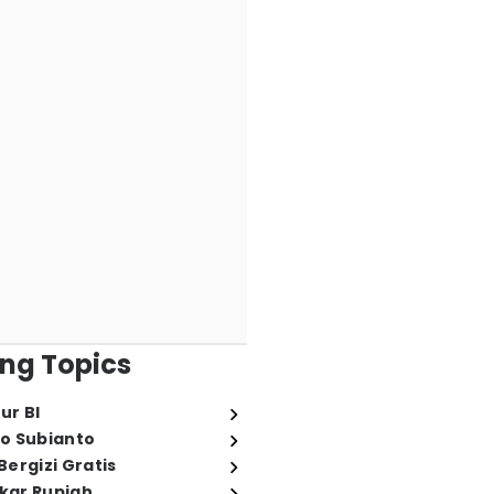
ng Topics
ur BI
o Subianto
ergizi Gratis
ukar Rupiah