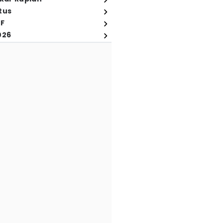
tus
FF
026