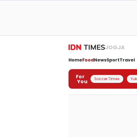
JOGJA
Home
Food
News
Sport
Travel
For
Soccer Times
Yuk 
You