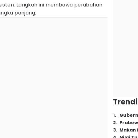
sisten. Langkah ini membawa perubahan
jangka panjang.
Trendi
1
.
Gubern
2
.
Prabow
3
.
Makan B
4
.
Nilai T