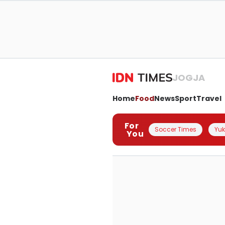
JOGJA
Home
Food
News
Sport
Travel
For
Soccer Times
Yuk 
You