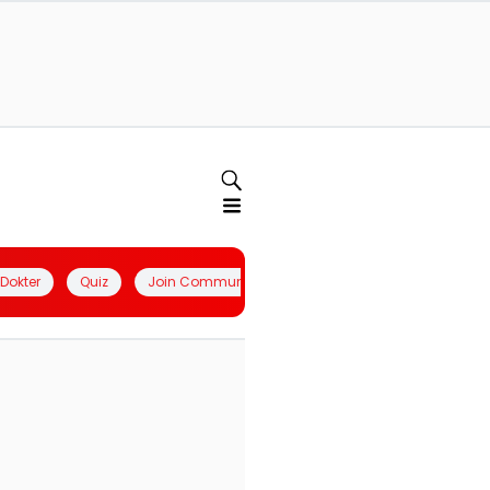
l Dokter
Quiz
Join Community