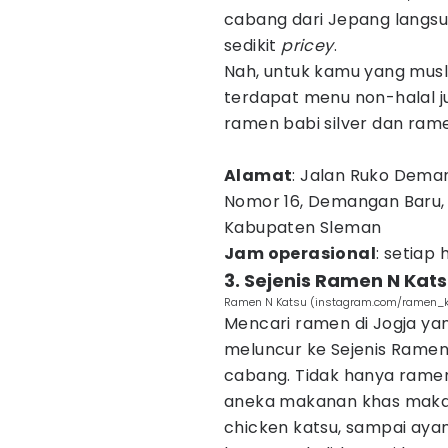
cabang dari Jepang langsu
sedikit
pricey
.
Nah, untuk kamu yang musli
terdapat menu non-halal 
ramen babi silver dan ram
Alamat
: Jalan Ruko Dema
Nomor 16, Demangan Baru,
Kabupaten Sleman
Jam operasional
: setiap 
3. Sejenis Ramen N Kat
Ramen N Katsu (instagram.com/ramen_ka
Mencari ramen di Jogja ya
meluncur ke Sejenis Rame
cabang. Tidak hanya ramen s
aneka makanan khas makan
chicken katsu, sampai ayam