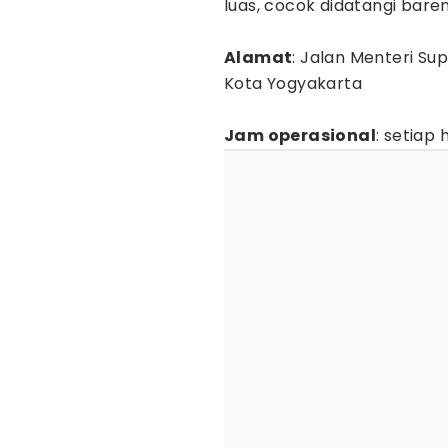
luas, cocok didatangi bar
Alamat
: Jalan Menteri S
Kota Yogyakarta
Jam operasional
: setiap 