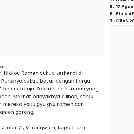
5
.
17 Agus
6
.
Piala A
7
.
GIIAS 2
men)
h, Nikkou Ramen cukup terkenal di
 Porsinya cukup besar dengan harga
25 ribuan saja. Selain ramen, menu yang
 udon. Melihat banyaknya pilihan, kamu
n mereka yaitu gyu gyu ramen dan
 ramen goreng.
ji Nomor 71, Karangwaru, Kapanewon