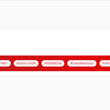
Pilih !
Iklanin di IDN
INSIDENESIA
#LokalBerdaya
Profi