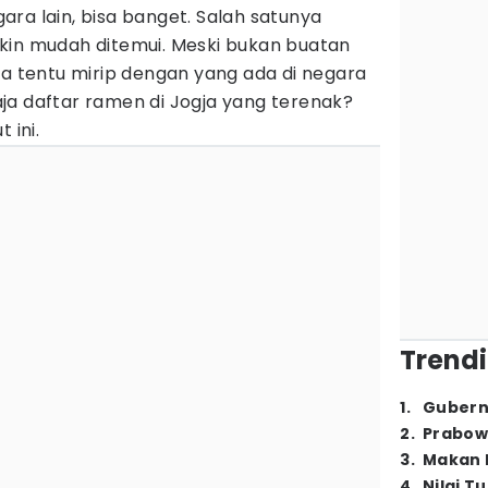
ra lain, bisa banget. Salah satunya
kin mudah ditemui. Meski bukan buatan
sa tentu mirip dengan yang ada di negara
ja daftar ramen di Jogja yang terenak?
 ini.
Trendi
1
.
Gubern
2
.
Prabow
3
.
Makan B
4
.
Nilai T