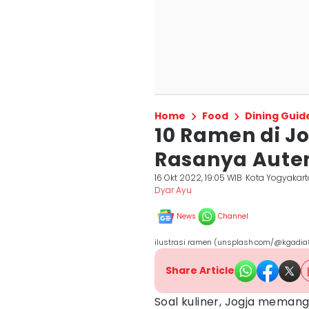
Home
Food
Dining Guid
10 Ramen di Jo
Rasanya Aute
16 Okt 2022, 19:05 WIB
Kota Yogyakart
Dyar Ayu
News
Channel
ilustrasi ramen (unsplash.com/@kgadia
Share Article
Soal kuliner, Jogja meman