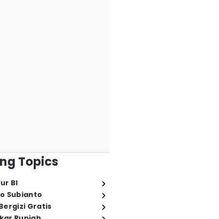
ng Topics
ur BI
o Subianto
ergizi Gratis
ukar Rupiah