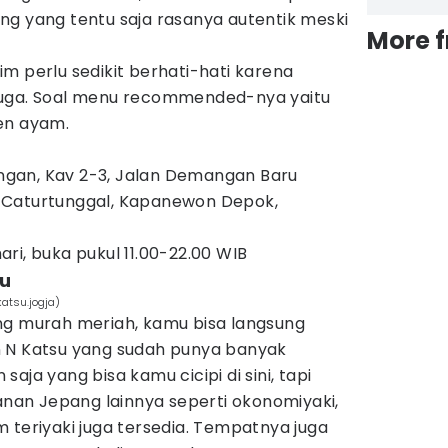
ng yang tentu saja rasanya autentik meski
More 
m perlu sedikit berhati-hati karena
juga. Soal menu recommended-nya yaitu
en ayam.
ngan, Kav 2-3, Jalan Demangan Baru
 Caturtunggal, Kapanewon Depok,
hari, buka pukul 11.00-22.00 WIB
su
tsu.jogja)
ng murah meriah, kamu bisa langsung
n N Katsu yang sudah punya banyak
aja yang bisa kamu cicipi di sini, tapi
an Jepang lainnya seperti okonomiyaki,
 teriyaki juga tersedia. Tempatnya juga