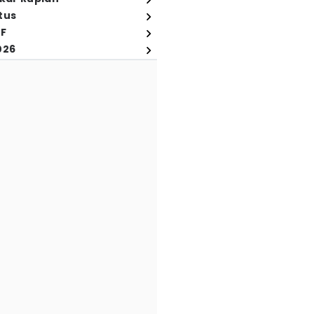
tus
FF
026