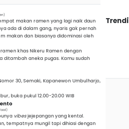
en)
Trend
tempat makan ramen yang lagi naik daun
tnya ada di dalam gang, nyaris gak pernah
jam makan dan biasanya didominasi oleh
 ramen khas Nikeru Ramen dengan
sa ditambah aneka pugas. Kamu sudah
I Nomor 30, Semaki, Kapanewon Umbulharjo,
libur, buka pukul 12.00-20.00 WIB
Bento
food)
punya
vibes
jejepangan yang kental.
lan, tempatnya mungil tapi dihiasi dengan