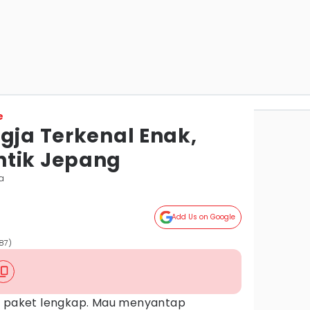
e
gja Terkenal Enak,
ntik Jepang
a
Add Us on Google
87)
g paket lengkap. Mau menyantap