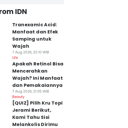
from IDN
Tranexamic Acid:
Manfaat dan Efek
Samping untuk
Wajah
7 Aug 2026, 20:10 WIB
Life
Apakah Retinol Bisa
Mencerahkan
Wajah? Ini Manfaat
dan Pemakaiannya
7 Aug 2026, 21:05 WIB
Beauty
[QUIZ] Pilih Kru Topi
Jerami Berikut,
Kami Tahu Sisi
Melankolis Dirimu