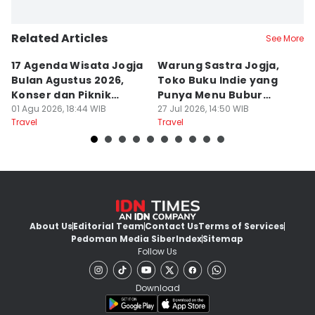
Related Articles
See More
17 Agenda Wisata Jogja
Warung Sastra Jogja,
13
Bulan Agustus 2026,
Toko Buku Indie yang
L
Konser dan Piknik
Punya Menu Bubur
Fa
Literasi
01 Agu 2026, 18:44 WIB
Manado
27 Jul 2026, 14:50 WIB
M
20
Travel
Travel
Tr
About Us
Editorial Team
Contact Us
Terms of Services
Pedoman Media Siber
Index
Sitemap
Follow Us
Download