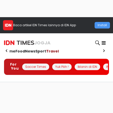
Baca artikel
IDN Times
lainnya di IDN App
Install
JOGJA
Home
Food
News
Sport
Travel
For
Soccer Times
Yuk Pilih !
Iklanin di IDN
INSI
You