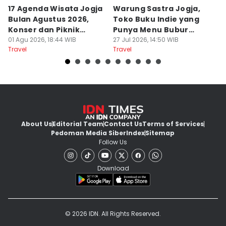
17 Agenda Wisata Jogja
Warung Sastra Jogja,
13
Bulan Agustus 2026,
Toko Buku Indie yang
L
Konser dan Piknik
Punya Menu Bubur
Fa
Literasi
01 Agu 2026, 18:44 WIB
Manado
27 Jul 2026, 14:50 WIB
M
20
Travel
Travel
Tr
About Us
Editorial Team
Contact Us
Terms of Services
Pedoman Media Siber
Index
Sitemap
Follow Us
Download
© 2026 IDN. All Rights Reserved.