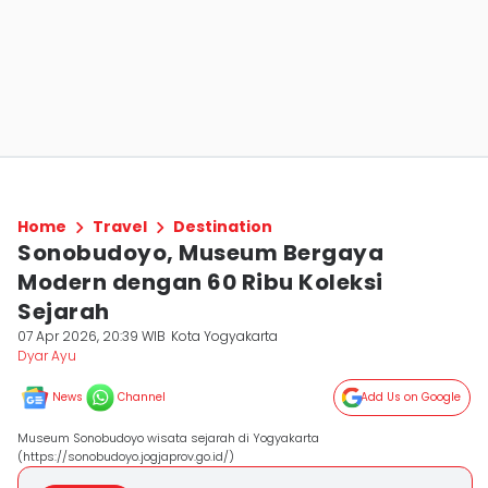
Home
Travel
Destination
Sonobudoyo, Museum Bergaya
Modern dengan 60 Ribu Koleksi
Sejarah
07 Apr 2026, 20:39 WIB
Kota Yogyakarta
Dyar Ayu
News
Channel
Add Us on Google
Museum Sonobudoyo wisata sejarah di Yogyakarta
(https://sonobudoyo.jogjaprov.go.id/)