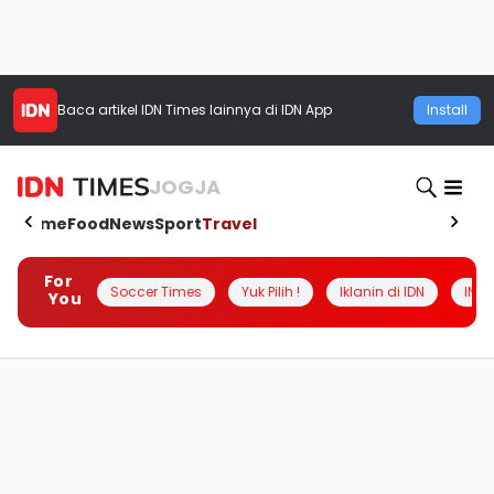
Baca artikel
IDN Times
lainnya di IDN App
Install
JOGJA
Home
Food
News
Sport
Travel
For
Soccer Times
Yuk Pilih !
Iklanin di IDN
INSI
You