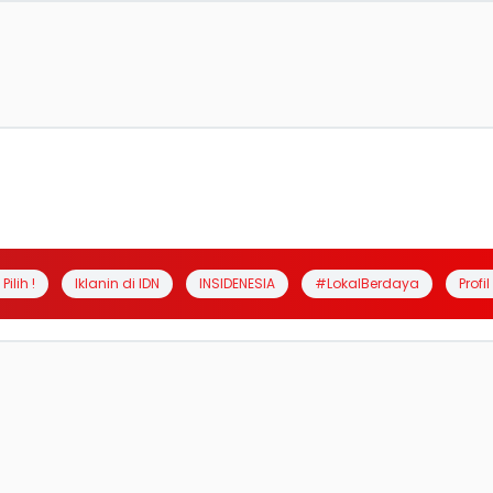
Pilih !
Iklanin di IDN
INSIDENESIA
#LokalBerdaya
Profi