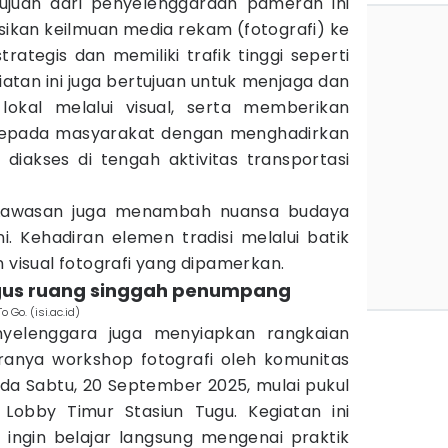
 tujuan dari penyelenggaraan pameran ini
ikan keilmuan media rekam (fotografi) ke
rategis dan memiliki trafik tinggi seperti
egiatan ini juga bertujuan untuk menjaga dan
kal melalui visual, serta memberikan
 kepada masyarakat dengan menghadirkan
iakses di tengah aktivitas transportasi
 Lawasan juga menambah nuansa budaya
i. Kehadiran elemen tradisi melalui batik
n visual fotografi yang dipamerkan.
ligus ruang singgah penumpang
Go. (isi.ac.id)
yelenggara juga menyiapkan rangkaian
ranya workshop fotografi oleh komunitas
da Sabtu, 20 September 2025, mulai pukul
 Lobby Timur Stasiun Tugu. Kegiatan ini
 ingin belajar langsung mengenai praktik