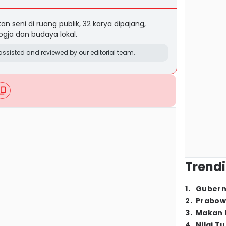
kan seni di ruang publik, 32 karya dipajang,
gja dan budaya lokal.
ssisted and reviewed by our editorial team.
Trendi
1
.
Gubern
2
.
Prabow
3
.
Makan B
4
.
Nilai T