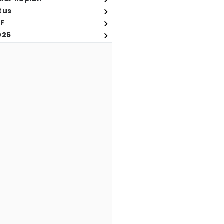
tus
FF
026