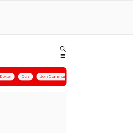
l Dokter
Quiz
Join Community