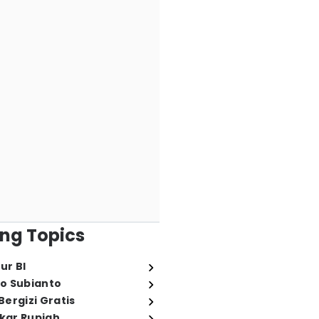
ng Topics
ur BI
o Subianto
ergizi Gratis
ukar Rupiah