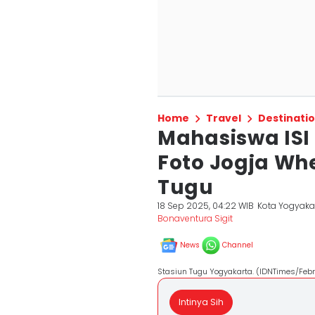
Home
Travel
Destinati
Mahasiswa IS
Foto Jogja Whe
Tugu
18 Sep 2025, 04:22 WIB
Kota Yogyaka
Bonaventura Sigit
News
Channel
Stasiun Tugu Yogyakarta. (IDNTimes/Febr
Intinya Sih