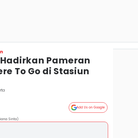
on
I Hadirkan Pameran
re To Go di Stasiun
rta
Add Us on Google
iana Sinta)