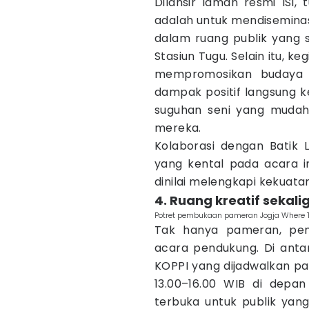
Dilansir laman resmi ISI,
adalah untuk mendiseminas
dalam ruang publik yang st
Stasiun Tugu. Selain itu, k
mempromosikan budaya lo
dampak positif langsung
suguhan seni yang mudah d
mereka.
Kolaborasi dengan Batik
yang kental pada acara in
dinilai melengkapi kekuata
4. Ruang kreatif seka
Potret pembukaan pameran Jogja Where To 
Tak hanya pameran, pen
acara pendukung. Di anta
KOPPI yang dijadwalkan pa
13.00–16.00 WIB di depan
terbuka untuk publik yang