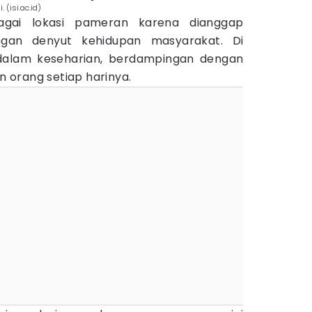
 (isi.ac.id)
bagai lokasi pameran karena dianggap
ngan denyut kehidupan masyarakat. Di
r dalam keseharian, berdampingan dengan
an orang setiap harinya.