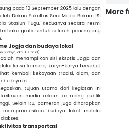
ung pada 12 September 2025 lalu dengan
More 
oleh Dekan Fakultas Seni Media Rekam ISI
la Stasiun Tugu. Keduanya secara resmi
rbuka gratis untuk seluruh penumpang
.
me Jogja dan budaya lokal
budaya lokal. (isi.ac.id)
alah menampilkan sisi eksotis Jogja dan
elalui lensa kamera, karya-karya tersebut
hat kembali kekayaan tradisi, alam, dan
 budaya ini.
gaskan, tujuan utama dari kegiatan ini
 keilmuan media rekam ke ruang publik
tinggi. Selain itu, pameran juga diharapkan
s mempromosikan budaya lokal melalui
diakses.
aktivitas transportasi