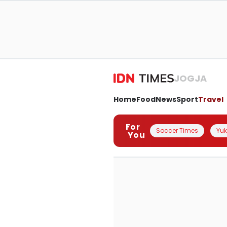
JOGJA
Home
Food
News
Sport
Travel
For
Soccer Times
Yuk 
You