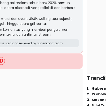
mbang api malam tahun baru 2026, namun
 acara alternatif yang reflektif dan berbasis
mulai dari event URUP, walking tour sejarah,
gah, hingga acara grill santai.
dan komunitas yang memberi pengalaman
 bermakna, dan antimainstream.
ssisted and reviewed by our editorial team.
Trendi
1
.
Gubern
2
.
Prabow
3
.
Makan B
4
.
Nilai T