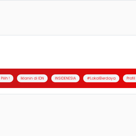
Pilih !
Iklanin di IDN
INSIDENESIA
#LokalBerdaya
Profi