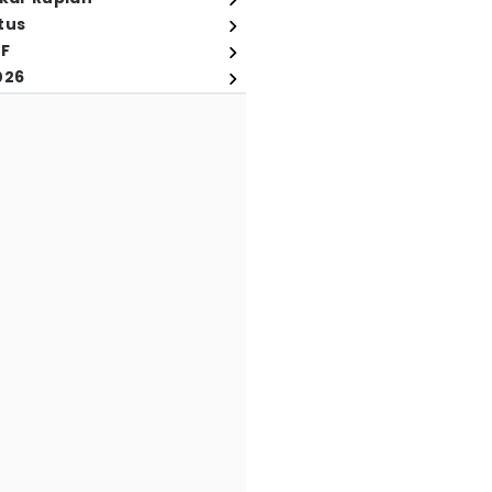
tus
FF
026