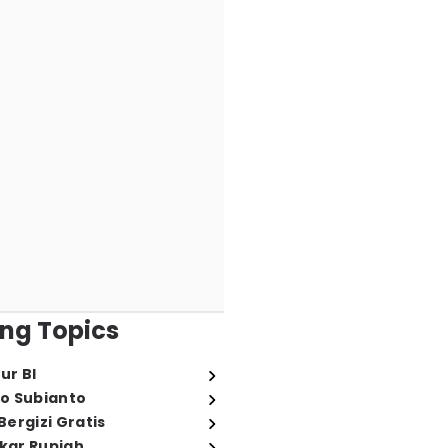
ng Topics
ur BI
o Subianto
ergizi Gratis
ukar Rupiah