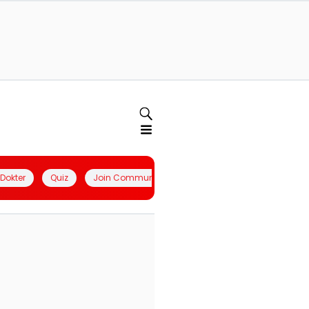
l Dokter
Quiz
Join Community