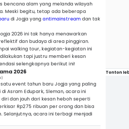
as bencana alam yang melanda wilayah
a. Meski begitu, tetap ada beberapa
baru
di Jogja yang
antimainstream
dan tak
ogja 2026 ini tak hanya menawarkan
reflektif dan budaya di area pinggiran.
mpai walking tour, kegiatan-kegiatan ini
 dilakukan tapi justru memberi kesan
ndasi selengkapnya berikut ini!
rtama 2026
Tonton leb
l)
satu event tahun baru Jogja yang paling
i di Asram Edupark, Sleman, acara ini
diri dan jauh dari kesan heboh seperti
erkisar Rp275 ribuan per orang dan bisa
. Selanjutnya, acara ini terbagi menjadi