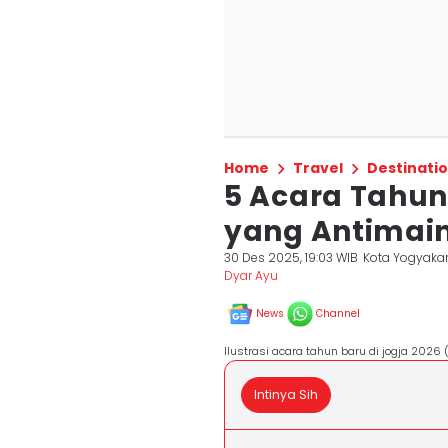
Home
Travel
Destinati
5 Acara Tahun 
yang Antimai
30 Des 2025, 19:03 WIB
Kota Yogyaka
Dyar Ayu
News
Channel
Ilustrasi acara tahun baru di jogja 202
Intinya Sih