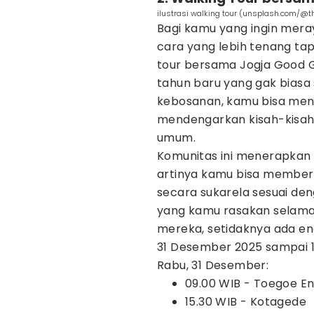
ilustrasi walking tour (unsplash.com/@th
Bagi kamu yang ingin mer
cara yang lebih tenang ta
tour bersama Jogja Good G
tahun baru yang gak biasa s
kebosanan, kamu bisa meny
mendengarkan kisah-kisah 
umum.
Komunitas ini menerapkan 
artinya kamu bisa memberi
secara sukarela sesuai d
yang kamu rasakan selama
mereka, setidaknya ada ena
31 Desember 2025 sampai 1
Rabu, 31 Desember:
09.00 WIB - Toegoe E
15.30 WIB - Kotagede