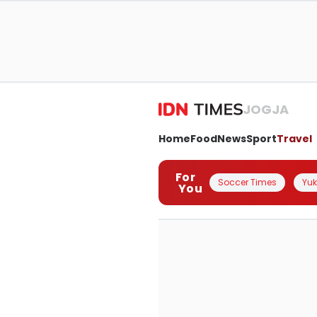
JOGJA
Home
Food
News
Sport
Travel
For
Soccer Times
Yuk 
You