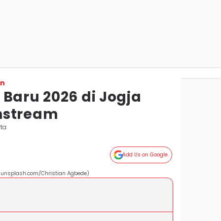
on
Baru 2026 di Jogja
nstream
rta
Add Us on Google
6 (unsplash.com/Christian Agbede)