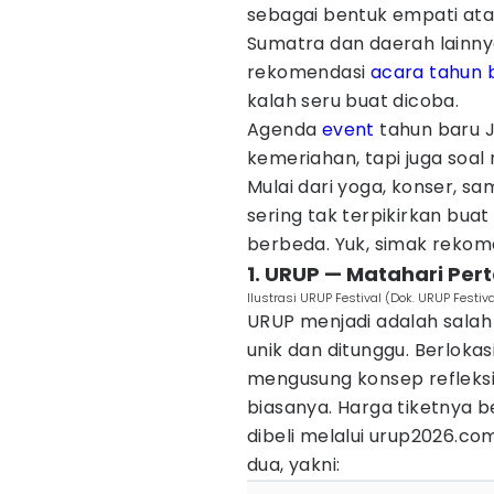
sebagai bentuk empati at
Sumatra dan daerah lainny
rekomendasi
acara
tahun 
kalah seru buat dicoba.
Agenda
event
tahun baru J
kemeriahan, tapi juga soal 
Mulai dari yoga, konser, sa
sering tak terpikirkan buat
berbeda. Yuk, simak rekome
1. URUP — Matahari Pe
Ilustrasi URUP Festival (Dok. URUP Festiva
URUP menjadi adalah salah 
unik dan ditunggu. Berlokas
mengusung konsep refleksi 
biasanya. Harga tiketnya b
dibeli melalui urup2026.com
dua, yakni: