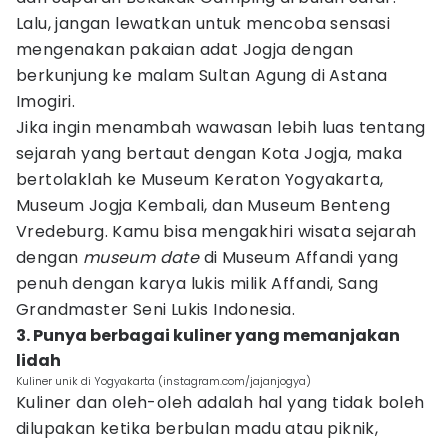
Lalu, jangan lewatkan untuk mencoba sensasi
mengenakan pakaian adat Jogja dengan
berkunjung ke malam Sultan Agung di Astana
Imogiri.
Jika ingin menambah wawasan lebih luas tentang
sejarah yang bertaut dengan Kota Jogja, maka
bertolaklah ke Museum Keraton Yogyakarta,
Museum Jogja Kembali, dan Museum Benteng
Vredeburg. Kamu bisa mengakhiri wisata sejarah
dengan
museum date
di Museum Affandi yang
penuh dengan karya lukis milik Affandi, Sang
Grandmaster Seni Lukis Indonesia.
3. Punya berbagai kuliner yang memanjakan
lidah
Kuliner unik di Yogyakarta (instagram.com/jajanjogya)
Kuliner dan oleh-oleh adalah hal yang tidak boleh
dilupakan ketika berbulan madu atau piknik,