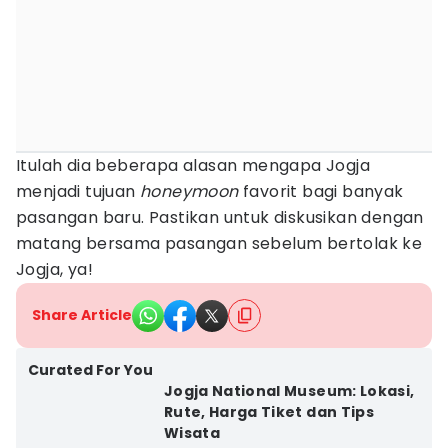
Itulah dia beberapa alasan mengapa Jogja
menjadi tujuan
honeymoon
favorit bagi banyak
pasangan baru. Pastikan untuk diskusikan dengan
matang bersama pasangan sebelum bertolak ke
Jogja, ya!
Share Article
Curated For You
Jogja National Museum: Lokasi,
Rute, Harga Tiket dan Tips
Wisata