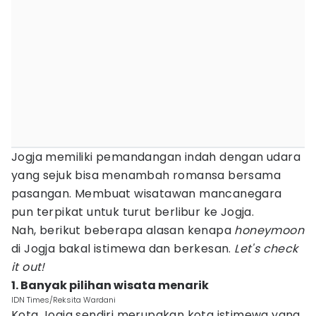
Jogja memiliki pemandangan indah dengan udara
yang sejuk bisa menambah romansa bersama
pasangan. Membuat wisatawan mancanegara
pun terpikat untuk turut berlibur ke Jogja.
Nah, berikut beberapa alasan kenapa
honeymoon
di Jogja bakal istimewa dan berkesan.
Let's check
it out!
1. Banyak pilihan wisata menarik
IDN Times/Reksita Wardani
Kota Jogja sendiri merupakan kota istimewa yang