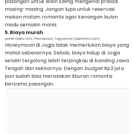
pasangan untuk lebih saling mengenal pribadi
masing-masing. Jangan lupa untuk reservasi
makan malam romantis agar kenangan bulan
madu semakin manis.
5. Biaya murah
potret Obelix Hills, Prambanan, Yogyakarta (obelixhills.com)
Honeymoon
di Jogja tidak memerlukan biaya yang
mahal sebenarnya. Sebab, biaya hidup di Jogja
sendiri tergolong lebih terjangkau di banding Jawa
Tengah dan sekitarnya. Dengan
budget
Rp2 juta
pun sudah bisa merasakan liburan romantis
bersama pasangan.