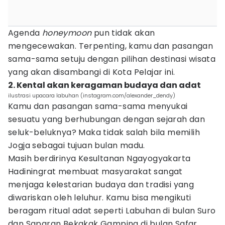
Agenda
honeymoon
pun tidak akan
mengecewakan. Terpenting, kamu dan pasangan
sama-sama setuju dengan pilihan destinasi wisata
yang akan disambangi di Kota Pelajar ini.
2. Kental akan keragaman budaya dan adat
ilustrasi upacara labuhan (instagram.com/alexander_dendy)
Kamu dan pasangan sama-sama menyukai
sesuatu yang berhubungan dengan sejarah dan
seluk-beluknya? Maka tidak salah bila memilih
Jogja sebagai tujuan bulan madu.
Masih berdirinya Kesultanan Ngayogyakarta
Hadiningrat membuat masyarakat sangat
menjaga kelestarian budaya dan tradisi yang
diwariskan oleh leluhur. Kamu bisa mengikuti
beragam ritual adat seperti Labuhan di bulan Suro
dan Saparan Bekakak Gamping di bulan Safar.