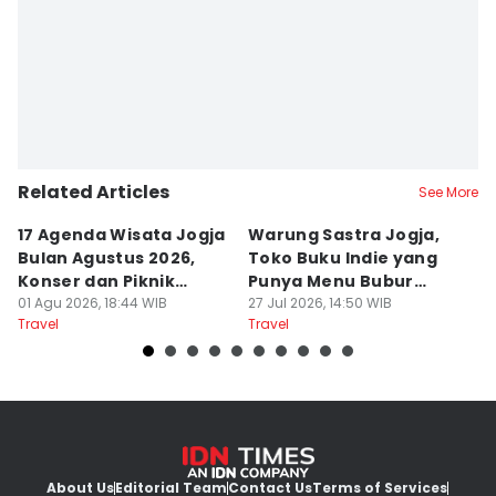
Related Articles
See More
17 Agenda Wisata Jogja
Warung Sastra Jogja,
13
Bulan Agustus 2026,
Toko Buku Indie yang
L
Konser dan Piknik
Punya Menu Bubur
Fa
Literasi
01 Agu 2026, 18:44 WIB
Manado
27 Jul 2026, 14:50 WIB
M
20
Travel
Travel
Tr
About Us
Editorial Team
Contact Us
Terms of Services