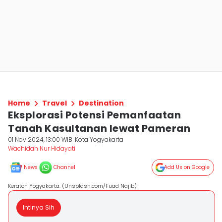
Home
Travel
Destination
Eksplorasi Potensi Pemanfaatan
Tanah Kasultanan lewat Pameran
01 Nov 2024, 13:00 WIB
Kota Yogyakarta
Wachidah Nur Hidayati
News
Channel
Add Us on Google
Keraton Yogyakarta. (Unsplash.com/Fuad Najib)
Intinya Sih