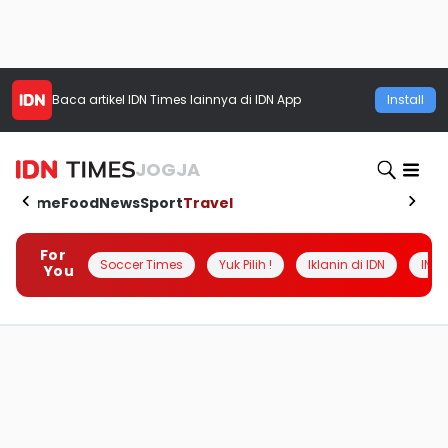
Baca artikel
IDN Times
lainnya di IDN App
Install
JOGJA
Home
Food
News
Sport
Travel
For
Soccer Times
Yuk Pilih !
Iklanin di IDN
INSI
You