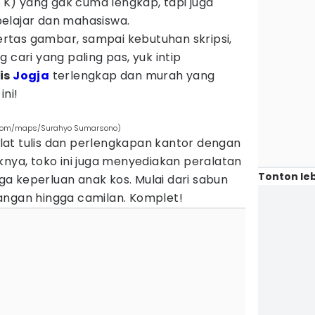
K) yang gak cuma lengkap, tapi juga
elajar dan mahasiswa.
kertas gambar, sampai kebutuhan skripsi,
 cari yang paling pas, yuk intip
lis
Jogja
terlengkap dan murah yang
ini!
le.com/maps/Surahyo Sumarsono)
at tulis dan perlengkapan kantor dengan
knya, toko ini juga menyediakan peralatan
Tonton leb
a keperluan anak kos. Mulai dari sabun
angan hingga camilan. Komplet!