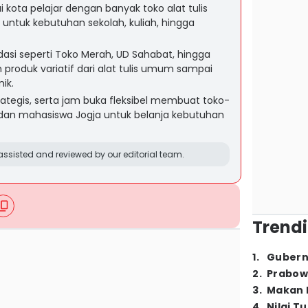
 kota pelajar dengan banyak toko alat tulis
untuk kebutuhan sekolah, kuliah, hingga
asi seperti Toko Merah, UD Sahabat, hingga
roduk variatif dari alat tulis umum sampai
ik.
trategis, serta jam buka fleksibel membuat toko-
jar dan mahasiswa Jogja untuk belanja kebutuhan
ssisted and reviewed by our editorial team.
Trendi
1
.
Gubern
2
.
Prabow
3
.
Makan B
4
.
Nilai T