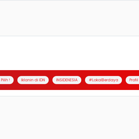
Pilih !
Iklanin di IDN
INSIDENESIA
#LokalBerdaya
Profi