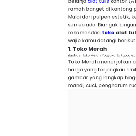
belanja
alat tulis
kantor (AT
ramah banget di kantong p
Mulai dari pulpen estetik, 
semua ada. Biar gak bingung
rekomendasi
toko
alat tu
wajib kamu datangi berikut 
1. Toko Merah
ilustrasi Toko Merah Yogyakarta (goog
Toko Merah menonjolkan al
harga yang terjangkau. Uni
gambar yang lengkap hingg
mandi, cuci, pengharum ru