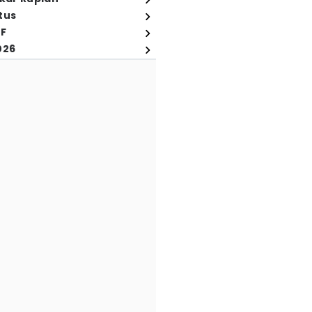
tus
FF
026