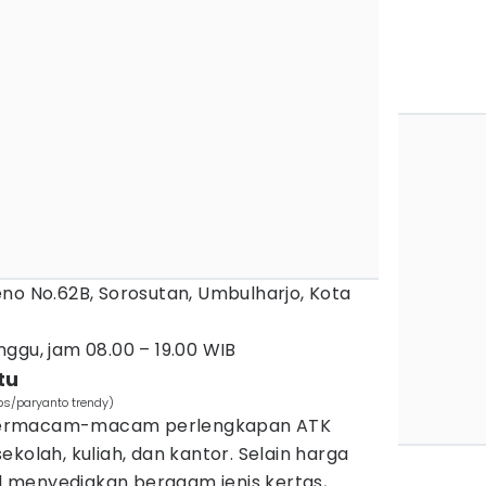
no No.62B, Sorosutan, Umbulharjo, Kota
ggu, jam 08.00 – 19.00 WIB
tu
ps/paryanto trendy)
bermacam-macam perlengkapan ATK
kolah, kuliah, dan kantor. Selain harga
nal menyediakan beragam jenis kertas,