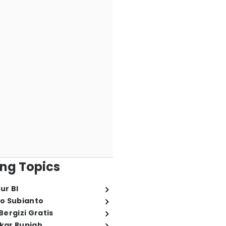
ng Topics
ur BI
o Subianto
ergizi Gratis
ukar Rupiah