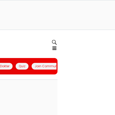
l Dokter
Quiz
Join Community