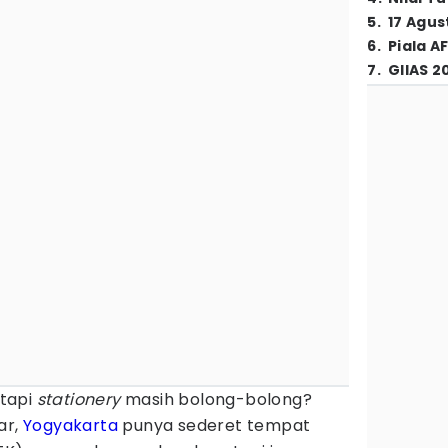
5
.
17 Agus
6
.
Piala A
7
.
GIIAS 2
tapi
stationery
masih bolong-bolong?
ar,
Yogyakarta
punya sederet tempat