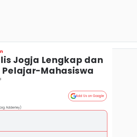
on
ulis Jogja Lengkap dan
t Pelajar-Mahasiswa
a
Add Us on Google
raig Adderley)