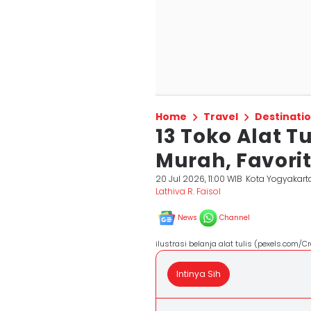
Home
Travel
Destinati
13 Toko Alat T
Murah, Favori
20 Jul 2026, 11:00 WIB
Kota Yogyakart
Lathiva R. Faisol
News
Channel
ilustrasi belanja alat tulis (pexels.com/C
Intinya Sih