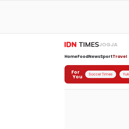
JOGJA
Home
Food
News
Sport
Travel
For
Soccer Times
Yuk 
You