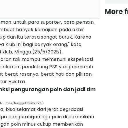
More 
eman, untuk para suporter, para pemain,
embuat banyak kemajuan pada akhir
kup dan itu terasa sangat buruk. Karena
a klub ini bagi banyak orang," kata
i klub, Minggu (25/5/2025).
taran tak mampu memenuhi ekspektasi
ruh elemen pendukung PSS yang menaruh
t berat rasanya, berat hati dan pikiran,
ur Huistra.
anksi pengurangan poin dan jadi tim
DN Times/Tunggul Damarjati)
a, bisa selamat dari jerat degradasi
rupa pengurangan tiga poin di permulaan
engan poin minus cukup memberikan