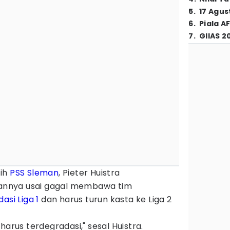
5
.
17 Agus
6
.
Piala A
7
.
GIIAS 2
tih
PSS Sleman
, Pieter Huistra
nnya usai gagal membawa tim
dasi
Liga 1
dan harus turun kasta ke Liga 2
harus terdegradasi," sesal Huistra.