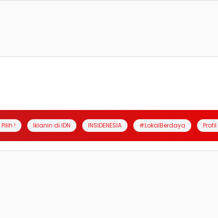
Pilih !
Iklanin di IDN
INSIDENESIA
#LokalBerdaya
Profi