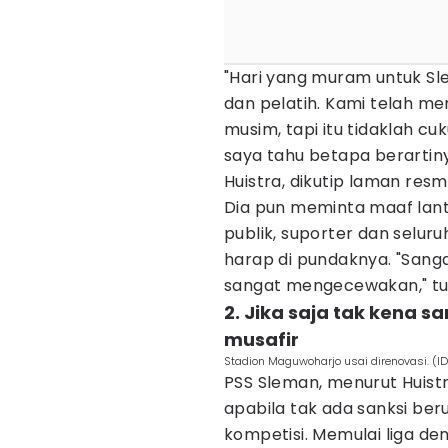
"Hari yang muram untuk Sl
dan pelatih. Kami telah m
musim, tapi itu tidaklah cu
saya tahu betapa berartiny
Huistra, dikutip laman resm
Dia pun meminta maaf lan
publik, suporter dan selu
harap di pundaknya. "Sanga
sangat mengecewakan," tut
2. Jika saja tak kena s
musafir
Stadion Maguwoharjo usai direnovasi. (I
PSS Sleman, menurut Huistr
apabila tak ada sanksi be
kompetisi. Memulai liga d