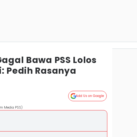
Gagal Bawa PSS Lolos
i: Pedih Rasanya
Add Us on Google
Tim Media PSS)