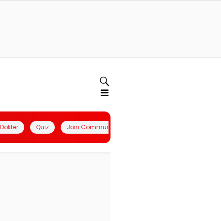
l Dokter
Quiz
Join Community