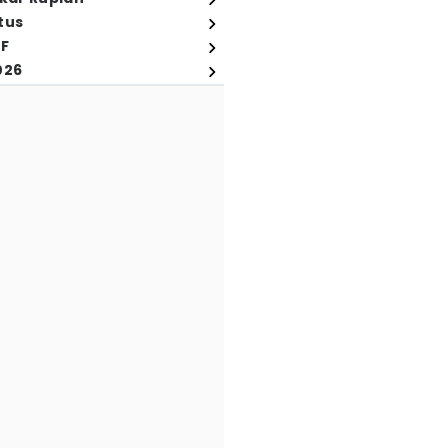
tus
FF
026