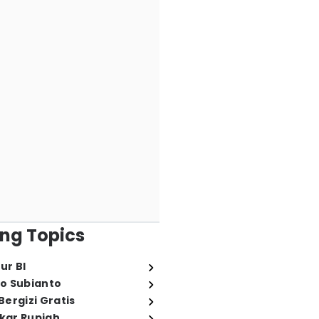
ng Topics
ur BI
o Subianto
ergizi Gratis
ukar Rupiah