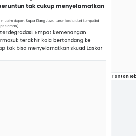
beruntun tak cukup menyelamatkan
 1 musim depan. Super Elang Jawa turun kasta dari kompetisi
m/pssleman)
S terdegradasi. Empat kemenangan
ermasuk terakhir kala bertandang ke
ap tak bisa menyelamatkan skuad Laskar
Tonton leb