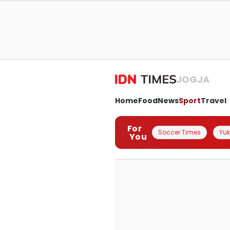
JOGJA
Home
Food
News
Sport
Travel
For
Soccer Times
Yuk 
You