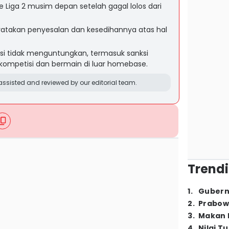
 Liga 2 musim depan setelah gagal lolos dari
nyatakan penyesalan dan kesedihannya atas hal
si tidak menguntungkan, termasuk sanksi
kompetisi dan bermain di luar homebase.
ssisted and reviewed by our editorial team.
Trendi
1
.
Gubern
2
.
Prabow
3
.
Makan B
4
.
Nilai T