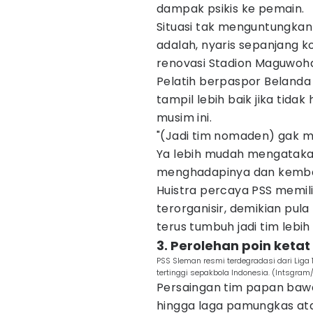
dampak psikis ke pemain.
Situasi tak menguntungkan l
adalah, nyaris sepanjang k
renovasi Stadion Maguwoha
Pelatih berpaspor Belanda
tampil lebih baik jika tida
musim ini.
"(Jadi tim nomaden) gak mu
Ya lebih mudah mengatakan
menghadapinya dan kembali 
Huistra percaya PSS memil
terorganisir, demikian pula 
terus tumbuh jadi tim lebih 
3. Perolehan poin keta
PSS Sleman resmi terdegradasi dari Liga
tertinggi sepakbola Indonesia. (Intsgra
Persaingan tim papan bawah
hingga laga pamungkas ata