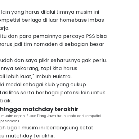
ain yang harus dilalui timnya musim ini
ompetisi berlaga di luar homebase imbas
rjo.
 itu dan para pemainnya percaya PSS bisa
k harus jadi tim nomaden di sebagian besar
dah dan saya pikir seharusnya gak perlu.
nya sekarang, tapi kita harus
lebih kuat," imbuh Huistra.
iki modal sebagai klub yang cukup
fasilitas serta berbagai potensi lain untuk
baik.
t hingga matchday terakhir
 1 musim depan. Super Elang Jawa turun kasta dari kompetisi
m/pssleman)
 Liga 1 musim ini berlangsung ketat
u matchday terakhir.