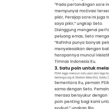
“Pada pertandingan sore in
mempunyai motivasi tersend
pikir, Persijap sore ini jug
saya pikir,” ungkap Seto.
Disinggung mengenai perfo
peluang emas, Seto mengat
“Rafinha punya banyak pel
menyelesaikan dengan baik. 
harapannya muncul inisiati
Timnas Indonesia itu.
3. Satu poin untuk me
PSIM Jogja mencuri satu poin dari laga
berlangsung di Stadion Kebo Giro, Sabtu 
Sementara itu, pemain PSI
sama dengan Seto. Pemain 
merasa bersyukur dengan ha
poin penting bagi kami un
syukuri,” ungkap Rio.