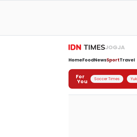
JOGJA
Home
Food
News
Sport
Travel
For
Soccer Times
Yuk 
You