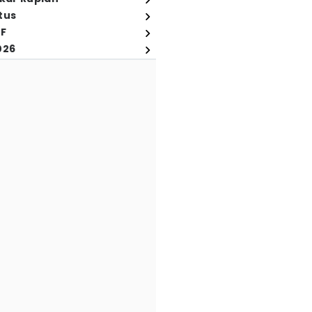
tus
FF
026