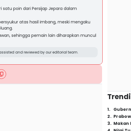
i satu poin dari Persijap Jepara dalam
 bersyukur atas hasil imbang, meski mengaku
luang.
 lawan, sehingga pemain lain diharapkan muncul
ssisted and reviewed by our editorial team.
Trendi
1
.
Gubern
2
.
Prabow
3
.
Makan B
4
.
Nilai T