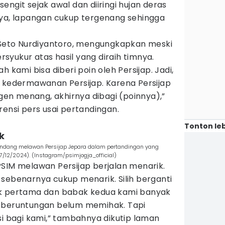
ngit sejak awal dan diiringi hujan deras
nya, lapangan cukup tergenang sehingga
, Seto Nurdiyantoro, mengungkapkan meski
ersyukur atas hasil yang diraih timnya.
h kami bisa diberi poin oleh Persijap. Jadi,
a kedermawanan Persijap. Karena Persijap
n menang, akhirnya dibagi (poinnya),”
rensi pers usai pertandingan.
Tonton leb
k
 tandang melawan Persijap Jepara dalam pertandingan yang
(7/12/2024). (Instagram/psimjogja_official)
PSIM melawan Persijap berjalan menarik.
sebenarnya cukup menarik. Silih berganti
ak pertama dan babak kedua kami banyak
keberuntungan belum memihak. Tapi
si bagi kami,” tambahnya dikutip laman