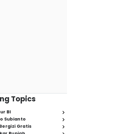
ng Topics
ur BI
o Subianto
ergizi Gratis
ukar Rupiah