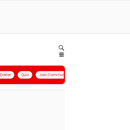
l Dokter
Quiz
Join Community