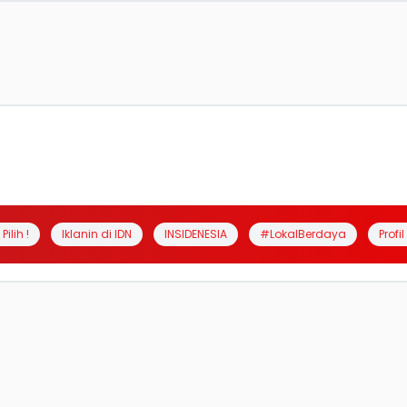
Pilih !
Iklanin di IDN
INSIDENESIA
#LokalBerdaya
Profi