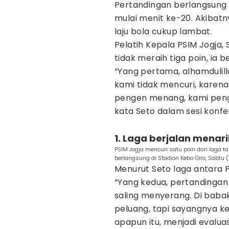
Pertandingan berlangsung se
mulai menit ke-20. Akibat
laju bola cukup lambat.
Pelatih Kepala PSIM Jogja
tidak meraih tiga poin, ia b
“Yang pertama, alhamdulilla
kami tidak mencuri, karen
pengen menang, kami penge
kata Seto dalam sesi konfe
1. Laga berjalan menari
PSIM Jogja mencuri satu poin dari laga
berlangsung di Stadion Kebo Giro, Sabtu 
Menurut Seto laga antara 
“Yang kedua, pertandingan 
saling menyerang. Di bab
peluang, tapi sayangnya 
apapun itu, menjadi evalua