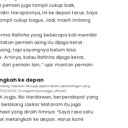
i pemain juga tampil cukup baik,
iri. Harapannya, ini ke depan terus. Saya
a tampil cukup bagus. Jadi, masih imbang
rma Rafinha yang beberapa kali memiliki
akan pemain asing itu dijaga ketat.
uang, tapi sayangnya belum bisa
Artinya, kalau Rafinha dijaga ketat,
f dari pemain lain, ” ujar mantan pemain
langkah ke depan
 tandang melawan Persijap Jepara dalam pertandingan yang
(7/12/2024). (Instagram/psimjogja_official)
M Jogja, Rio Hardiawan, berpendapat yang
belakang Laskar Mataram itu juga
sil yang diraih timnya. “Saya rasa satu
tuk melangkah ke depan. Harus kami