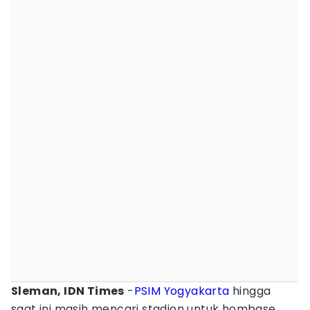
Sleman, IDN Times
-
PSIM Yogyakarta
hingga
saat ini masih mencari stadion untuk hombase