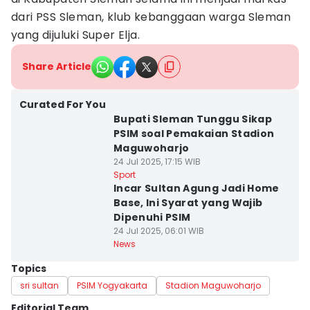
dari PSS Sleman, klub kebanggaan warga Sleman
yang dijuluki Super Elja.
Share Article
Curated For You
Bupati Sleman Tunggu Sikap
PSIM soal Pemakaian Stadion
Maguwoharjo
24 Jul 2025, 17:15 WIB
Sport
Incar Sultan Agung Jadi Home
Base, Ini Syarat yang Wajib
Dipenuhi PSIM
24 Jul 2025, 06:01 WIB
News
Topics
sri sultan
PSIM Yogyakarta
Stadion Maguwoharjo
Editorial Team