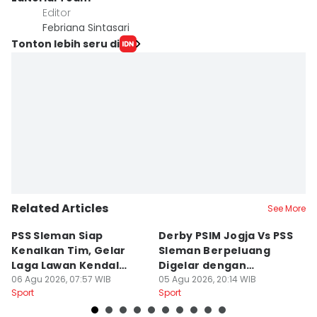
Editor
Febriana Sintasari
Tonton lebih seru di
Related Articles
See More
PSS Sleman Siap
Derby PSIM Jogja Vs PSS
Tr
Kenalkan Tim, Gelar
Sleman Berpeluang
O
Laga Lawan Kendal
Digelar dengan
d
Tornado FC
06 Agu 2026, 07:57 WIB
Penonton
05 Agu 2026, 20:14 WIB
M
03
Sport
Sport
Sp