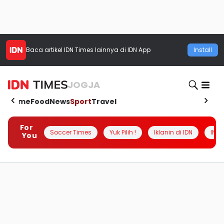
Baca artikel
IDN Times
lainnya di IDN App
Install
JOGJA
Home
Food
News
Sport
Travel
For
Soccer Times
Yuk Pilih !
Iklanin di IDN
INSI
You