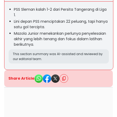
PSS Sleman kalah 1-2 dari Persita Tangerang di Liga
1.
Lini depan PSS menciptakan 22 peluang, tapi hanya
satu gol tercipta.
Mazola Junior menekankan perlunya penyelesaian
akhir yang lebih tenang dan fokus dalam latihan
berikutnya.
This section summary was AI-assisted and reviewed by
our editorial team.
Share Article