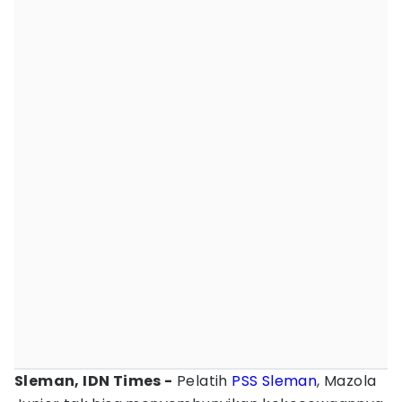
Sleman, IDN Times -
Pelatih
PSS Sleman
, Mazola