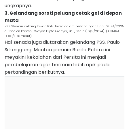
ungkapnya.
3. Gelandang soroti peluang cetak gol di depan
mata
PSS Sleman imbang lawan Bali United dalam pertandingan Liga 1 2024/2025
di Stadion Kapten I Wayan Dipta Gianyar, Bali, Senin (16/9/2024). (ANTARA
FOTO/Fikri Yusuf)
Hal senada juga diutarakan gelandang PSS, Paulo
Sitanggang. Mantan pemain Barito Putera ini
meyakini kekalahan dari Persita ini menjadi
pembelajaran agar bermain lebih apik pada
pertandingan berikutnya.