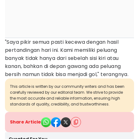
"Saya pikir semua pasti kecewa dengan hasil
pertandingan hari ini. Kami memiliki peluang
banyak tidak hanya dari sebelah sisi kiri atau
kanan, bahkan di depan gawang ada peluang
bersih namun tidak bisa menjadi gol," terangnya.
This article is written by our community writers and has been
carefully reviewed by our editorial team. We strive to provide
the most accurate and reliable information, ensuring high
standards of quality, credibility, and trustworthiness.
Share Article