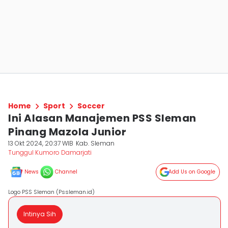
Home
Sport
Soccer
Ini Alasan Manajemen PSS Sleman
Pinang Mazola Junior
13 Okt 2024, 20:37 WIB
Kab. Sleman
Tunggul Kumoro Damarjati
News
Channel
Add Us on Google
Logo PSS Sleman (Pssleman.id)
Intinya Sih