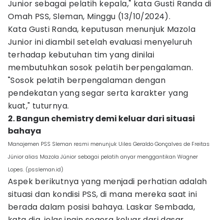
Junior sebagai pelatih kepala," kata Gusti Randa di
Omah PSS, Sleman, Minggu (13/10/2024).
Kata Gusti Randa, keputusan menunjuk Mazola
Junior ini diambil setelah evaluasi menyeluruh
terhadap kebutuhan tim yang dinilai
membutuhkan sosok pelatih berpengalaman.
"Sosok pelatih berpengalaman dengan
pendekatan yang segar serta karakter yang
kuat," tuturnya.
2. Bangun chemistry demi keluar dari situasi
bahaya
Manajemen PSS Sleman resmi menunjuk Uiles Geraldo Gonçalves de Freitas
Júnior alias Mazola Júnior sebagai pelatih anyar menggantikan Wagner
Lopes. (pssleman.id)
Aspek berikutnya yang menjadi perhatian adalah
situasi dan kondisi PSS, di mana mereka saat ini
berada dalam posisi bahaya. Laskar Sembada,
kata dia, jelas ingin segera keluar dari dasar