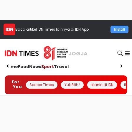
Baca artikel
IDN Times
lainnya di IDN App
Install
JOGJA
Home
Food
News
Sport
Travel
For
Soccer Times
Yuk Pilih !
Iklanin di IDN
INSI
You