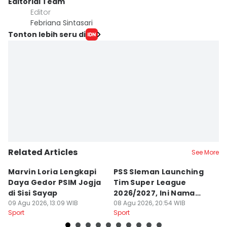
Editorial Team
Editor
Febriana Sintasari
Tonton lebih seru di
Related Articles
See More
Marvin Loria Lengkapi
PSS Sleman Launching
P
Daya Gedor PSIM Jogja
Tim Super League
G
di Sisi Sayap
2026/2027, Ini Nama
B
09 Agu 2026, 13:09 WIB
Para Pemain
08 Agu 2026, 20:54 WIB
M
07
Sport
Sport
Sp