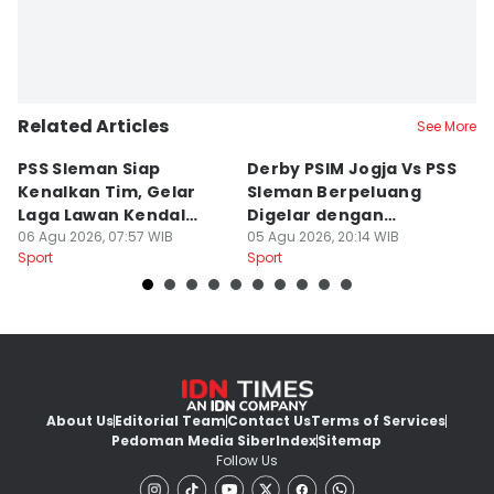
Related Articles
See More
PSS Sleman Siap
Derby PSIM Jogja Vs PSS
Tr
Kenalkan Tim, Gelar
Sleman Berpeluang
O
Laga Lawan Kendal
Digelar dengan
d
Tornado FC
06 Agu 2026, 07:57 WIB
Penonton
05 Agu 2026, 20:14 WIB
M
03
Sport
Sport
Sp
About Us
Editorial Team
Contact Us
Terms of Services
Pedoman Media Siber
Index
Sitemap
Follow Us