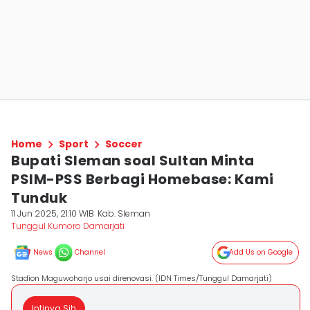
Home
Sport
Soccer
Bupati Sleman soal Sultan Minta
PSIM-PSS Berbagi Homebase: Kami
Tunduk
11 Jun 2025, 21:10 WIB
Kab. Sleman
Tunggul Kumoro Damarjati
News
Channel
Add Us on Google
Stadion Maguwoharjo usai direnovasi. (IDN Times/Tunggul Damarjati)
Intinya Sih