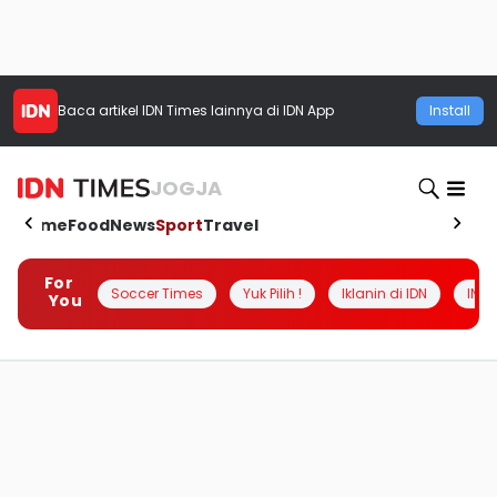
Baca artikel
IDN Times
lainnya di IDN App
Install
JOGJA
Home
Food
News
Sport
Travel
For
Soccer Times
Yuk Pilih !
Iklanin di IDN
INSI
You