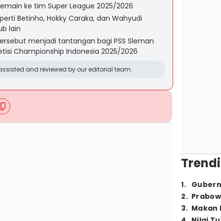
pemain ke tim Super League 2025/2026
erti Betinho, Hokky Caraka, dan Wahyudi
ub lain
tersebut menjadi tantangan bagi PSS Sleman
isi Championship Indonesia 2025/2026
ssisted and reviewed by our editorial team.
Trendi
1
.
Gubern
2
.
Prabow
3
.
Makan B
4
.
Nilai T