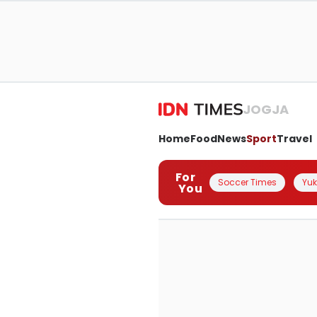
JOGJA
Home
Food
News
Sport
Travel
For
Soccer Times
Yuk 
You