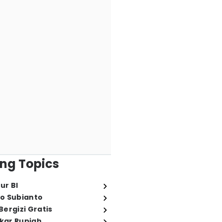
ng Topics
ur BI
o Subianto
ergizi Gratis
ukar Rupiah