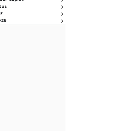
tus
FF
026