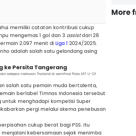
More 
hui memiliki catatan kontribusi cukup
mpu mengemas 1 gol dan 3
assist
dari 28
ermain 2.097 menit di
Liga 1
2024/2025.
inho adalah salah satu gelandang asing
g ke Persita Tangerang
raka selepas melawan Thailand di semifinal Piala AFF U-23
n salah satu pemain muda bertalenta,
pemain berlabel Timnas Indonesia tersebut
g untuk menghadapi kompetisi Super
ikabarkan pergi melalui skema penebusan
 perpisahan cukup berat bagi PSS. Itu
h menjalani kebersamaan sejak menimba