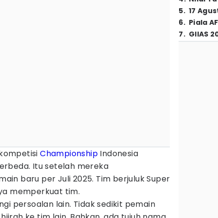
5
.
17 Agus
6
.
Piala A
7
.
GIIAS 2
kompetisi
Championship
Indonesia
rbeda. Itu setelah mereka
in baru per Juli 2025. Tim berjuluk Super
nya memperkuat tim.
gi persoalan lain. Tidak sedikit pemain
jrah ke tim lain. Bahkan, ada tujuh nama