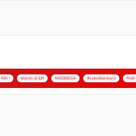
Pilih !
Iklanin di IDN
INSIDENESIA
#LokalBerdaya
Profi