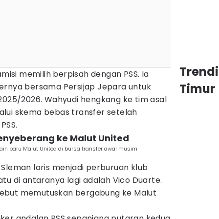
Trend
amisi memilih berpisah dengan PSS. Ia
Timur
ernya bersama Persijap Jepara untuk
 2025/2026. Wahyudi hengkang ke tim asal
lui skema bebas transfer setelah
PSS.
menyeberang ke Malut United
ain baru Malut United di bursa transfer awal musim
 Sleman laris menjadi perburuan klub
tu di antaranya lagi adalah Vico Duarte.
tersebut memutuskan bergabung ke Malut
ker andalan PSS sepanjang putaran kedua