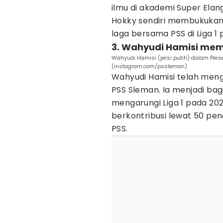
ilmu di akademi Super Elang
Hokky sendiri membukukan 
laga bersama PSS di Liga 1
3. Wahyudi Hamisi memi
Wahyudi Hamisi (jersi putih) dalam Per
(instagram.com/pssleman)
Wahyudi Hamisi telah men
PSS Sleman. Ia menjadi bag
mengarungi Liga 1 pada 20
berkontribusi lewat 50 pe
PSS.