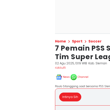
Home
Sport
Soccer
7 Pemain PSS 
Tim Super Leag
02 Agu 2025, 13:19 WIB
Kab. Sleman
rizkilutfi
News
Channel
Paulo Sitanggang saat bersama PSS Slem
Intinya Sih