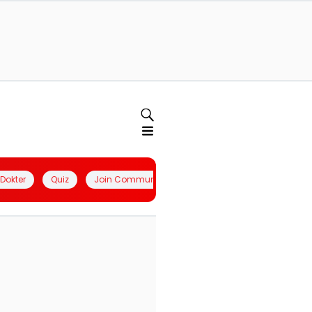
l Dokter
Quiz
Join Community