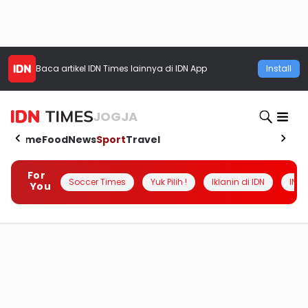
Baca artikel
IDN Times
lainnya di IDN App
Install
JOGJA
Home
Food
News
Sport
Travel
For
Soccer Times
Yuk Pilih !
Iklanin di IDN
INSI
You