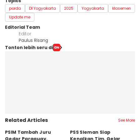
Topics
porda
DI Yogyakarta
2025
Yogyakarta
klasemen
Update me
Editorial Team
Editor
Paulus Risang
Tonton lebih seru di
Related Articles
See More
PSIM Tambah Juru
PSS Sleman Siap
D
Gedor Paraguay,
Kenalkan Tim, Gelar
S