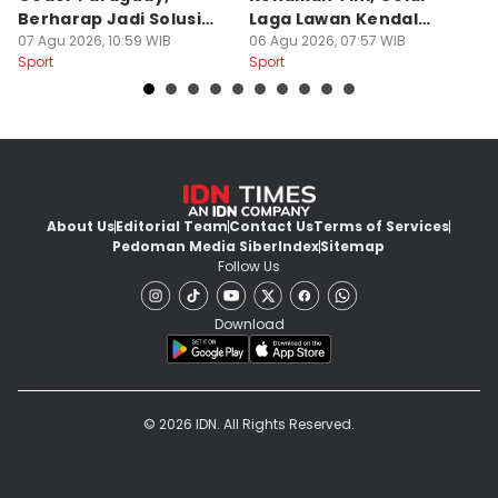
Berharap Jadi Solusi
Laga Lawan Kendal
D
Minimnya Pencetak Gol
07 Agu 2026, 10:59 WIB
Tornado FC
06 Agu 2026, 07:57 WIB
P
05
Sport
Sport
Sp
About Us
Editorial Team
Contact Us
Terms of Services
Pedoman Media Siber
Index
Sitemap
Follow Us
Download
© 2026 IDN. All Rights Reserved.