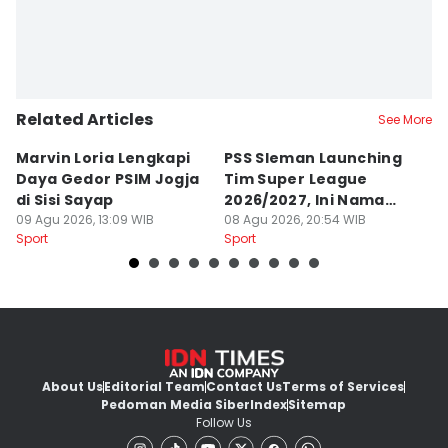
Related Articles
See More
Marvin Loria Lengkapi
PSS Sleman Launching
P
Daya Gedor PSIM Jogja
Tim Super League
G
di Sisi Sayap
2026/2027, Ini Nama
B
09 Agu 2026, 13:09 WIB
Para Pemain
08 Agu 2026, 20:54 WIB
M
07
Sport
Sport
Sp
About Us
Editorial Team
Contact Us
Terms of Services
Pedoman Media Siber
Index
Sitemap
Follow Us