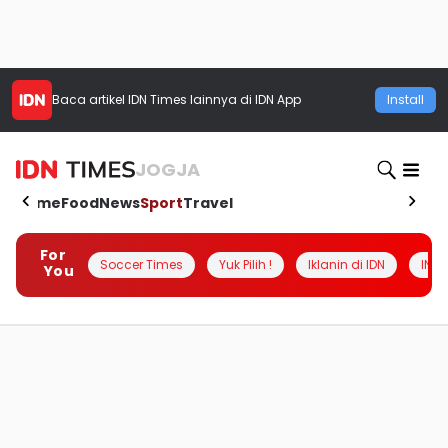
Baca artikel
IDN Times
lainnya di IDN App
Install
JOGJA
Home
Food
News
Sport
Travel
For
Soccer Times
Yuk Pilih !
Iklanin di IDN
INSI
You